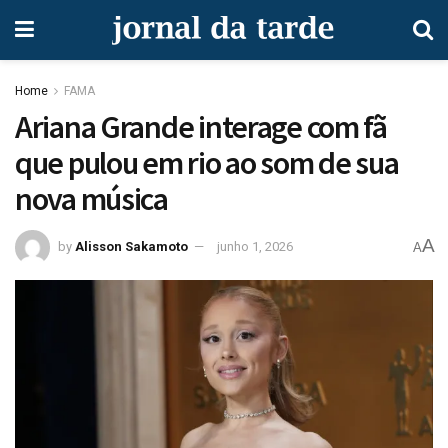
Home
FAMA
Ariana Grande interage com fã
que pulou em rio ao som de sua
nova música
A
by
Alisson Sakamoto
junho 1, 2026
A