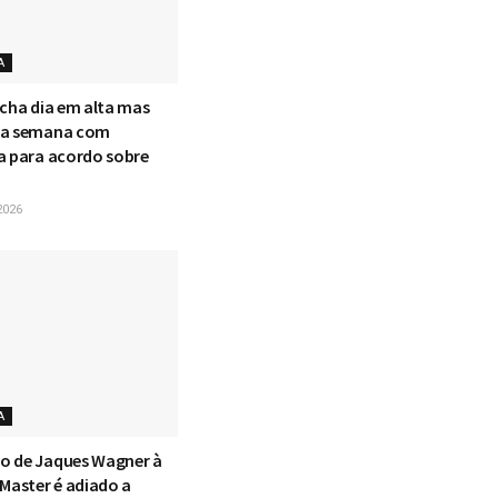
A
echa dia em alta mas
na semana com
a para acordo sobre
2026
A
o de Jaques Wagner à
 Master é adiado a