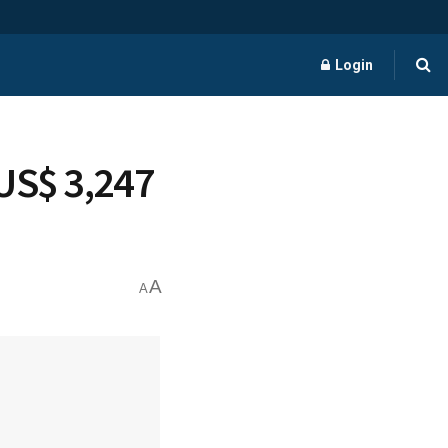
Login
US$ 3,247
A
A