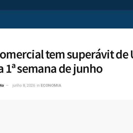
omercial tem superávit de 
a 1ª semana de junho
to
junho 8, 2026
in
ECONOMIA