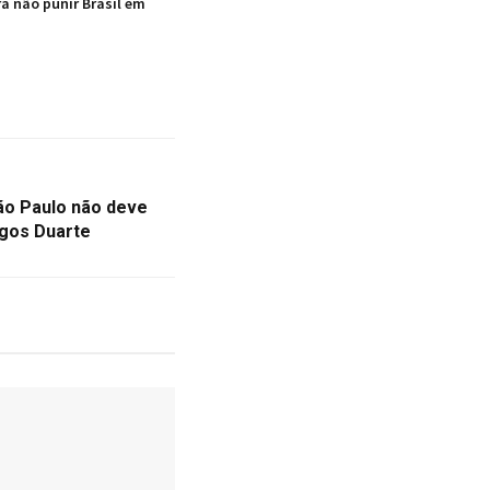
ra não punir Brasil em
ão Paulo não deve
ngos Duarte