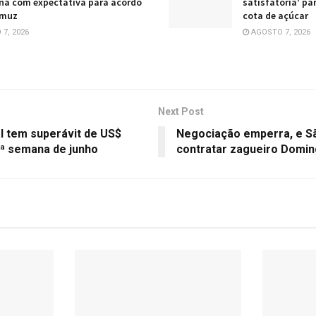
na com expectativa para acordo
satisfatória’ pa
rmuz
cota de açúcar
7, 2026
AGOSTO 7, 2026
Next Post
l tem superávit de US$
Negociação emperra, e S
1ª semana de junho
contratar zagueiro Domi