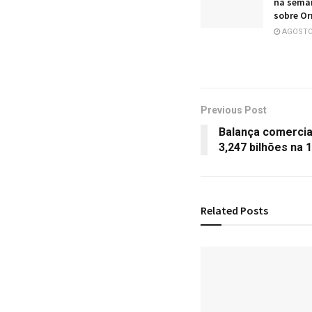
na sema
sobre O
AGOSTO 
Previous Post
Balança comercia
3,247 bilhões na 
Related
Posts