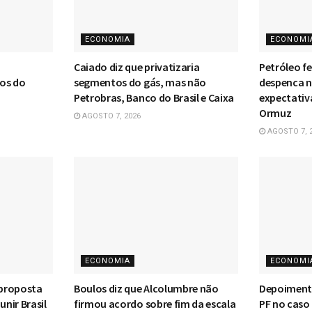
ECONOMIA
ECONOMI
Caiado diz que privatizaria
Petróleo f
ços do
segmentos do gás, mas não
despenca 
Petrobras, Banco do Brasil e Caixa
expectativ
Ormuz
AGOSTO 7, 2026
AGOSTO 7, 
ECONOMIA
ECONOMI
proposta
Boulos diz que Alcolumbre não
Depoiment
unir Brasil
firmou acordo sobre fim da escala
PF no caso