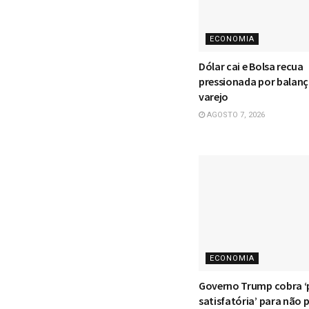
ECONOMIA
Dólar cai e Bolsa recua
pressionada por balan
varejo
AGOSTO 7, 2026
ECONOMIA
Governo Trump cobra ‘
satisfatória’ para não p