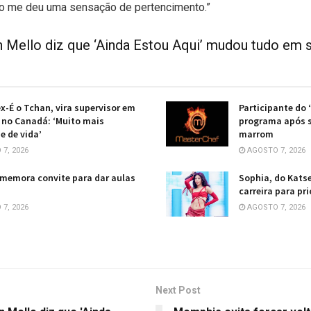
sso me deu uma sensação de pertencimento.”
 Mello diz que ‘Ainda Estou Aqui’ mudou tudo em s
ex-É o Tchan, vira supervisor em
Participante do 
no Canadá: ‘Muito mais
programa após s
e de vida’
marrom
7, 2026
AGOSTO 7, 2026
memora convite para dar aulas
Sophia, do Katse
carreira para pr
7, 2026
AGOSTO 7, 2026
Next Post