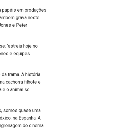
ara papéis em produções
 também grava neste
Jones e Peter
se: ‘estreia hoje no
rones e equipes
da trama. A história
ma cachorra filhote e
a e o animal se
uês, somos quase uma
éxico, na Espanha. A
a engrenagem do cinema