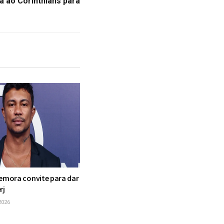
a ao Corinthians para
mora convite para dar
rj
2026