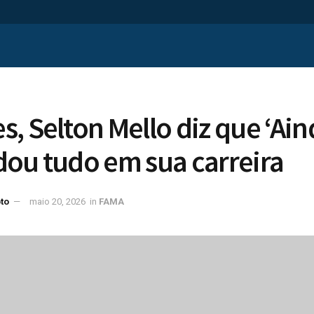
, Selton Mello diz que ‘Ain
ou tudo em sua carreira
to
maio 20, 2026
in
FAMA