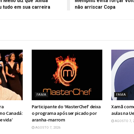
 Mello diz que 'Ainda
Memphis evita forçar volt
u tudo em sua carreira
não arriscar Copa
FAMA
FAMA
ra
Participante do ‘MasterChef’ deixa
Xamã come
 no Canadá:
o programa após ser picado por
aulas na Ue
e vida’
aranha-marrom
AGOSTO 7, 
AGOSTO 7, 2026