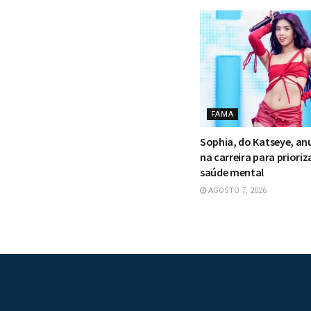
FAMA
Sophia, do Katseye, an
na carreira para prioriz
saúde mental
AGOSTO 7, 2026