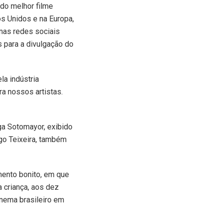
ado melhor filme
os Unidos e na Europa,
nas redes sociais
 para a divulgação do
la indústria
ra nossos artistas.
nga Sotomayor, exibido
go Teixeira, também
mento bonito, em que
a criança, aos dez
inema brasileiro em