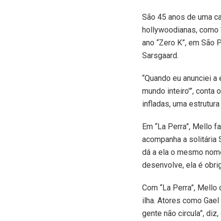
São 45 anos de uma car
hollywoodianas, como “
ano “Zero K”, em São 
Sarsgaard.
“Quando eu anunciei a e
mundo inteiro'”, conta
infladas, uma estrutura
Em “La Perra”, Mello f
acompanha a solitária S
dá a ela o mesmo nome 
desenvolve, ela é obr
Com “La Perra”, Mello
ilha. Atores como Gael
gente não circula”, di