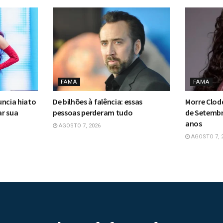
FAMA
FAMA
uncia hiato
De bilhões à falência: essas
Morre Clodd
ar sua
pessoas perderam tudo
de Setembro
anos
AGOSTO 7, 2026
AGOSTO 7, 