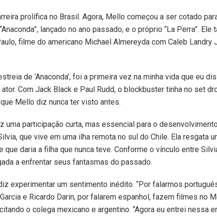
reira prolífica no Brasil. Agora, Mello começou a ser cotado p
Anaconda”, lançado no ano passado, e o próprio “La Perra”. Ele
Paulo, filme do americano Michael Almereyda com Caleb Landry 
streia de ‘Anaconda’, foi a primeira vez na minha vida que eu dis
 o ator. Com Jack Black e Paul Rudd, o blockbuster tinha no set d
 que Mello diz nunca ter visto antes.
az uma participação curta, mas essencial para o desenvolvimento 
ilvia, que vive em uma ilha remota no sul do Chile. Ela resgata u
que daria a filha que nunca teve. Conforme o vínculo entre Silvi
igada a enfrentar seus fantasmas do passado.
 diz experimentar um sentimento inédito. “Por falarmos portug
 Garcia e Ricardo Darin, por falarem espanhol, fazem filmes no M
z, citando o colega mexicano e argentino. “Agora eu entrei ness