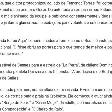
es, que o ator protagonizou ao lado de Fernanda Torres, foi coro
 Brasil o seu primeiro Oscar. Durante toda a campanha nos Estad
e o mais animado da equipe, e publicava constantemente vídeos 
e jantares glamurosos e exibições para votantes e celebridades
Ainda Estou Aqui” também mudou a forma como o Brasil é visto pe
cional. “O filme abriu as portas para o que temos de melhor e pa
resse maior.”
estival de Cannes para a estreia de “La Perra”, da chilena Domi
 mostra paralela Quinzena dos Cineastas. A produção é de Rodri
 de Salles.
dou tudo para mim, nessa altura da minha vida. E veio em um mo
o, de costas para a praia na Croisette. Ele começou a atuar aind
“Berço de Ferro” e “Sinhá Moça”. Já adulto, se imortalizou no c
a Compadecida” e “O Cheiro do Ralo”.