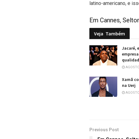
latino-americano, e i
Em Cannes, Selton
Veja
Também
Jacaré, 
empresa 
qualidad
AGOSTO 
Xamã co
na Uerj
AGOSTO 
Previous Post