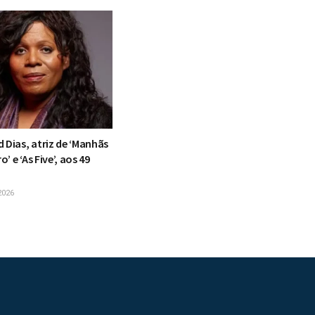
 Dias, atriz de ‘Manhãs
’ e ‘As Five’, aos 49
2026