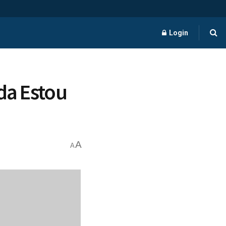
Login
da Estou
A
A