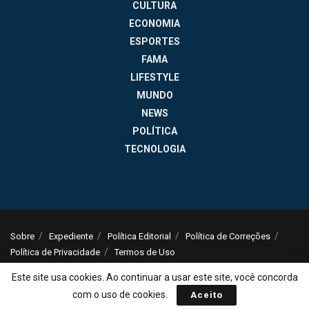
CULTURA
ECONOMIA
ESPORTES
FAMA
LIFESTYLE
MUNDO
NEWS
POLÍTICA
TECNOLOGIA
Sobre
Expediente
Política Editorial
Política de Correções
Política de Privacidade
Termos de Uso
© 2025
Jornal da Tarde
- Notícias do Brasil e do mundo - ISSN: 1516-294X -
Este site usa cookies. Ao continuar a usar este site, você concorda
contato@jornaldatarde.com
com o uso de cookies.
Aceito