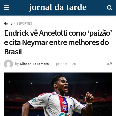
Home
ESPORTES
Endrick vê Ancelotti como ‘paizão’
e cita Neymar entre melhores do
Brasil
A
by
Alisson Sakamoto
junho 6, 2026
A