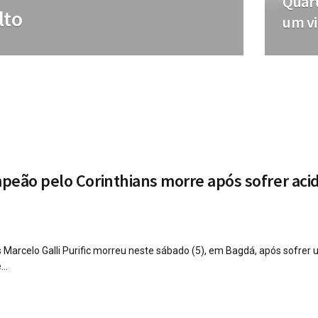
Quart
lto
um vi
peão pelo Corinthians morre após sofrer ac
s Marcelo Galli Purific morreu neste sábado (5), em Bagdá, após sofrer
..