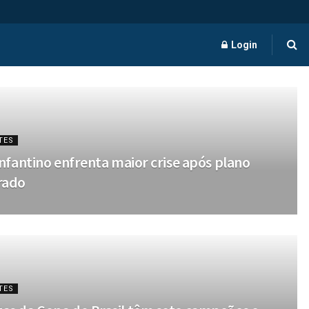
Login
TES
 Infantino enfrenta maior crise após plano
rado
TES