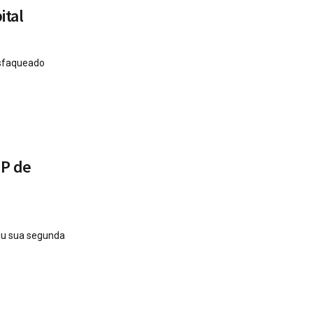
ital
esfaqueado
GP de
ou sua segunda