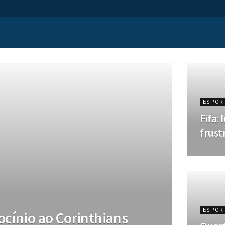
ESPOR
Fifa:
frust
ESPOR
ocínio ao Corinthians