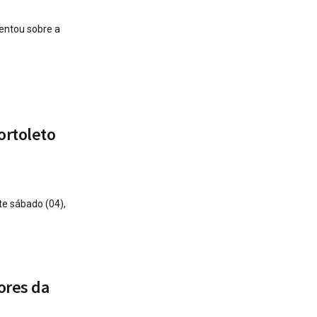
entou sobre a
ortoleto
te sábado (04),
ores da