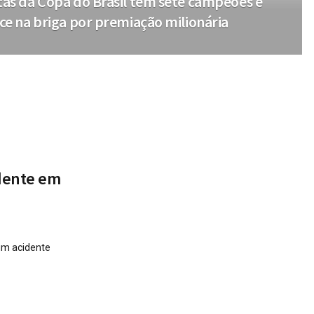
as da Copa do Brasil têm sete campeões e
ce na briga por premiação milionária
idente em
 um acidente