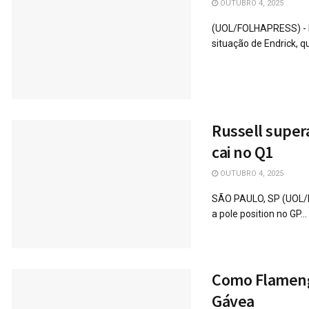
OUTUBRO 4, 2025
(UOL/FOLHAPRESS) - Em
situação de Endrick, qu
Russell super
cai no Q1
OUTUBRO 4, 2025
SÃO PAULO, SP (UOL/FO
a pole position no GP...
Como Flameng
Gávea