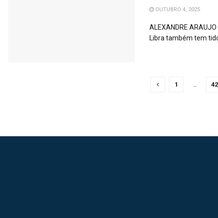
OUTUBRO 4, 2025
ALEXANDRE ARAUJO E
Libra também tem tido 
1
…
42