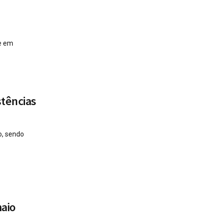
e em
stências
o, sendo
maio