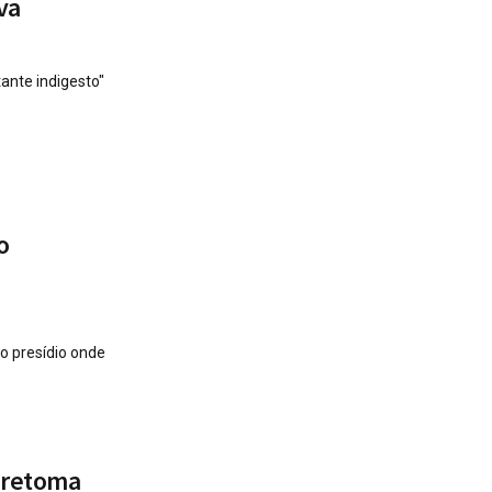
va
ante indigesto"
o
do presídio onde
 retoma