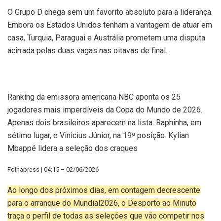
O Grupo D chega sem um favorito absoluto para a liderança.
Embora os Estados Unidos tenham a vantagem de atuar em
casa, Turquia, Paraguai e Austrália prometem uma disputa
acirrada pelas duas vagas nas oitavas de final.
Ranking da emissora americana NBC aponta os 25
jogadores mais imperdíveis da Copa do Mundo de 2026.
Apenas dois brasileiros aparecem na lista: Raphinha, em
sétimo lugar, e Vinicius Júnior, na 19ª posição. Kylian
Mbappé lidera a seleção dos craques
Folhapress | 04:15 – 02/06/2026
Ao longo dos próximos dias, em contagem decrescente
para o arranque do Mundial2026, o
Desporto ao Minuto
traça o perfil de todas as seleções que vão competir nos