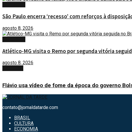
ESPORTES
São Paulo encerra ‘recesso’ com reforços à disposiç
agosto 8, 2026
ESPORTES
Atlético-MG visita o Remo por segunda vitória seguid
agosto 8, 2026
Next Post
Flávio usa vídeo de fome da época do governo Bol
contato@jornaldatarde.com
BRASIL
CULTURA
ECONOMIA