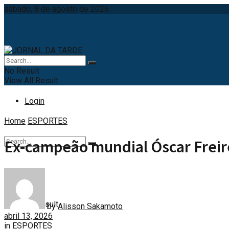
sábado, 8 de agosto de 2026
No Result
View All Result
Login
Home
ESPORTES
Ex-campeão mundial Óscar Freir
No Result
View All Result
by
Alisson Sakamoto
abril 13, 2026
in
ESPORTES