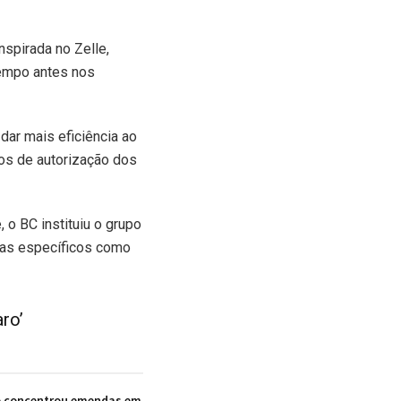
nspirada no Zelle,
tempo antes nos
ar mais eficiência ao
os de autorização dos
 o BC instituiu o grupo
mas específicos como
ro’
o concentrou emendas em