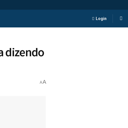
Login
la dizendo
A
A