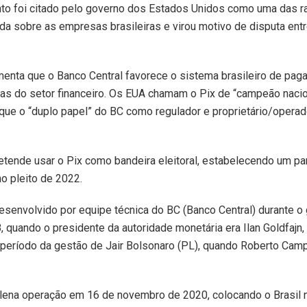
o foi citado pelo governo dos Estados Unidos como uma das r
ada sobre as empresas brasileiras e virou motivo de disputa entr
enta que o Banco Central favorece o sistema brasileiro de pa
s do setor financeiro. Os EUA chamam o Pix de “campeão nacio
ue o “duplo papel” do BC como regulador e proprietário/operad
etende usar o Pix como bandeira eleitoral, estabelecendo um pa
no pleito de 2022.
esenvolvido por equipe técnica do BC (Banco Central) durante o
quando o presidente da autoridade monetária era Ilan Goldfajn,
período da gestão de Jair Bolsonaro (PL), quando Roberto Cam
lena operação em 16 de novembro de 2020, colocando o Brasil 