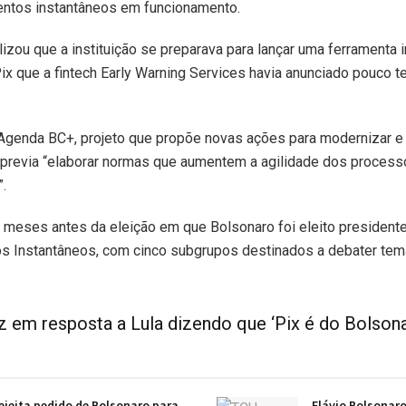
ntos instantâneos em funcionamento.
izou que a instituição se preparava para lançar uma ferramenta i
Pix que a fintech Early Warning Services havia anunciado pouco 
Agenda BC+, projeto que propõe novas ações para modernizar e d
 previa “elaborar normas que aumentem a agilidade dos process
.
meses antes da eleição em que Bolsonaro foi eleito presidente,
s Instantâneos, com cinco subgrupos destinados a debater te
az em resposta a Lula dizendo que ‘Pix é do Bolsona
ejeita pedido de Bolsonaro para
Flávio Bolsonar