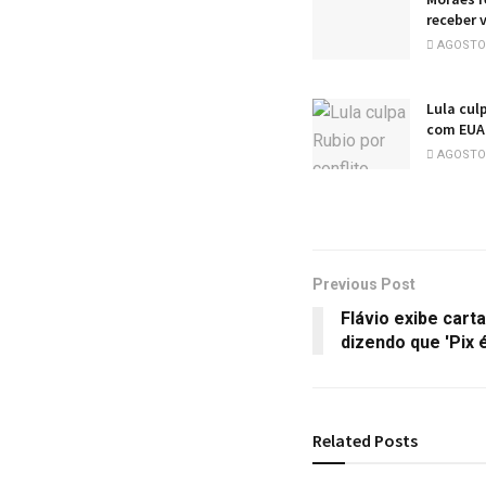
receber v
AGOSTO 
Lula cul
com EUA:
AGOSTO 
Previous Post
Flávio exibe cart
dizendo que 'Pix 
Related
Posts