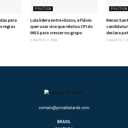
POLÍTICA
POLÍTICA
idas para
Lula lidera entre idosos, e Flávio
Renan Sant
s regras
quer usar vice que relatou CPI do
candidatura
INSS para crescer no grupo
declara pat
AGOSTO 7, 2026
AGOSTO 7, 2
contato@jornaldatarde.com
BRASIL