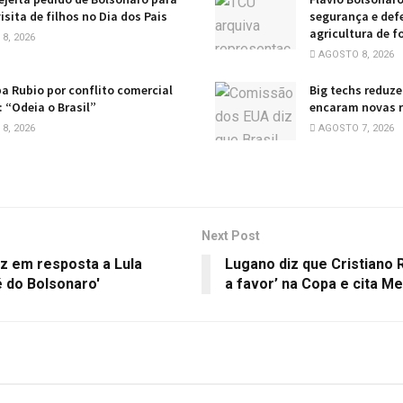
isita de filhos no Dia dos Pais
segurança e defe
agricultura de f
8, 2026
AGOSTO 8, 2026
pa Rubio por conflito comercial
Big techs reduz
 “Odeia o Brasil”
encaram novas re
8, 2026
AGOSTO 7, 2026
Next Post
az em resposta a Lula
Lugano diz que Cristiano R
é do Bolsonaro'
a favor’ na Copa e cita M