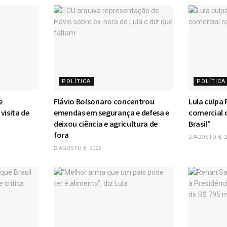
POLÍTICA
POLÍTICA
e
Flávio Bolsonaro concentrou
Lula culpa 
visita de
emendas em segurança e defesa e
comercial 
deixou ciência e agricultura de
Brasil”
fora
AGOSTO 8, 2
AGOSTO 8, 2026