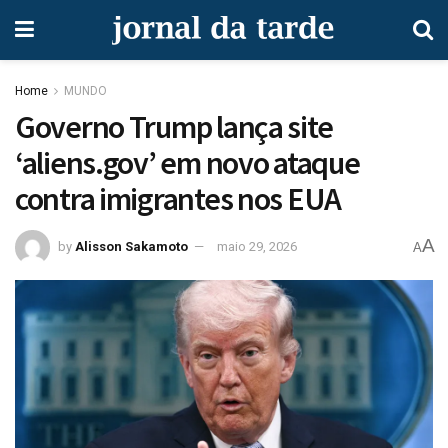
Home
MUNDO
Governo Trump lança site
‘aliens.gov’ em novo ataque
contra imigrantes nos EUA
A
by
Alisson Sakamoto
maio 29, 2026
A