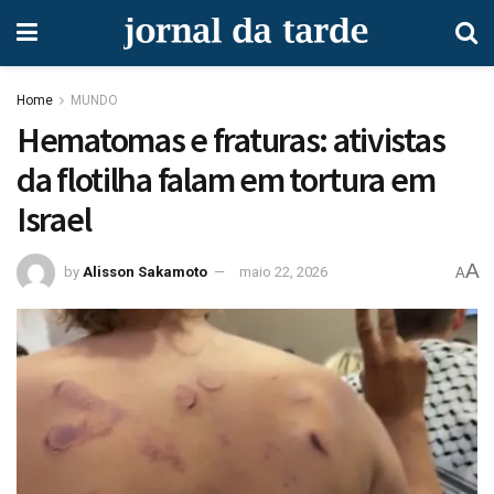
Home
MUNDO
Hematomas e fraturas: ativistas
da flotilha falam em tortura em
Israel
A
by
Alisson Sakamoto
maio 22, 2026
A