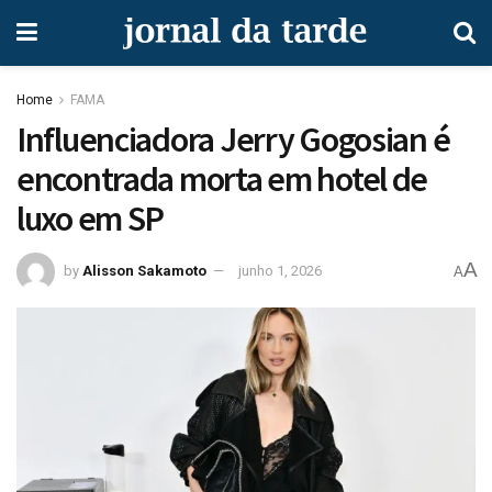
Home
FAMA
Influenciadora Jerry Gogosian é
encontrada morta em hotel de
luxo em SP
A
by
Alisson Sakamoto
junho 1, 2026
A