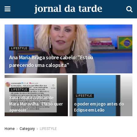
LIFESTYLE
Ana Maria Braga sobre cabelo: "Estou
parecendo uma calopsita"
LIFESTYLE
LIFESTYLE
Xuxa rebate críticas de
Mara Maravilha: ‘Ela só quer
o poder em jogo antes do
aparecer’
Eclipse em Leão
Home
Category
LIFESTYLE