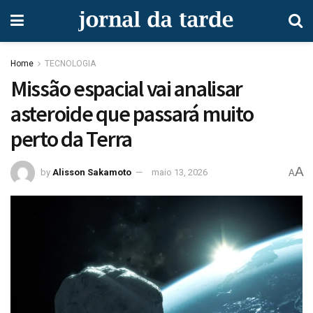
Home
TECNOLOGIA
Missão espacial vai analisar
asteroide que passará muito
perto da Terra
A
by
Alisson Sakamoto
maio 13, 2026
A