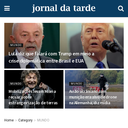
MUNDO
Lula diz que falará com Trump em meio a
crise diplomática entre Brasil e EUA
MUNDO
MUNDO
Mobilizações levam Milei a
Avião ucraniano com
recuar sobre
munição era alvo de drone
estrangeirização de terras
na Alemanha, diz mídia
Home
Category
MUNDO