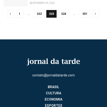
SETEMBRO 29, 2025
1
…
322
323
324
…
351
contato@jornaldatarde.com
BRASIL
CULTURA
ECONOMIA
ESPORTES