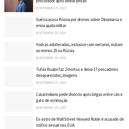
procurador após deixar prisão
SETEMBRO 29, 2025
Suécia acusa Rússia por drones sobre Dinamarca e
envia ajuda militar
SETEMBRO 29, 2025
Vodcas adulteradas, inclusive com metanol, matam
ao menos 25 na Rússia
SETEMBRO 29, 2025
Tufão Bualoi faz 2 mortos e deixa 17 pescadores
desaparecidos; imagens
SETEMBRO 29, 2025
Casal indiano pede divórcio após brigas entre cão e
gato de estimação
SETEMBRO 29, 2025
Ex-astro de Wall Street Howard Rubin é acusado de
tráfico sexual nos EUA