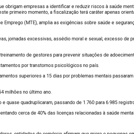
 obrigam empresas a identificar e reduzir riscos à saúde mental
este primeiro momento, a fiscalização terá caráter apenas orienta
o e Emprego (MTE), amplia as exigências sobre saúde e seguranç
vas, jornadas excessivas, assédio moral e sexual, excesso de 
treinamento de gestores para prevenir situações de adoeciment
amentos por transtornos psicológicos no país.
mentos superiores a 15 dias por problemas mentais passaram d
 milhões no último ano.
e quase quadruplicaram, passando de 1.760 para 6.985 registr
entando cerca de 40% das licenças relacionadas à saúde mental
dores, entidades do comércio afirmam que micro e pequenas emp