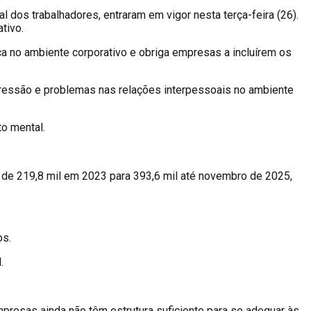
 dos trabalhadores, entraram em vigor nesta terça-feira (26).
tivo.
a no ambiente corporativo e obriga empresas a incluírem os
pressão e problemas nas relações interpessoais no ambiente
o mental.
e 219,8 mil em 2023 para 393,6 mil até novembro de 2025,
os.
.
resas ainda não têm estrutura suficiente para se adequar às