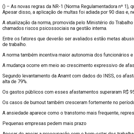
(
) – As novas regras da NR-1 (Norma Regulamentadora nº 1), que
Apesar disso, a aplicação de multas foi adiada por 90 dias e, n
A atualização da norma, promovida pelo Ministério do Trabalh
chamados riscos psicossociais na gestão interna.
Entre os fatores que deverão ser avaliados estão metas abusi
de trabalho.
A norma também incentiva maior autonomia dos funcionários e 
A mudança ocorre em meio ao crescimento expressivo de afast
Segundo levantamento da Anamt com dados do INSS, os afasta
alta de 79%.
Os gastos públicos com esses afastamentos superaram R$ 954
Os casos de burnout também cresceram fortemente no período 
A ansiedade aparece como o transtorno mais frequente, repres
Pequenas empresas pedem mais prazo
Apesar de apoiar a preocupação com o bem-estar dos trabalha