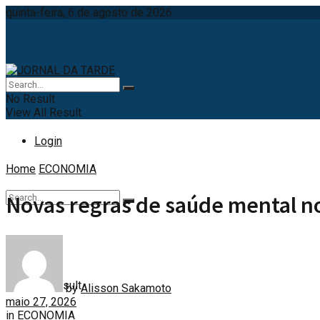
quinta-feira, 6 de agosto de 2026
No Result
View All Result
Login
Home
ECONOMIA
Novas regras de saúde mental no
No Result
View All Result
by
Alisson Sakamoto
maio 27, 2026
in
ECONOMIA