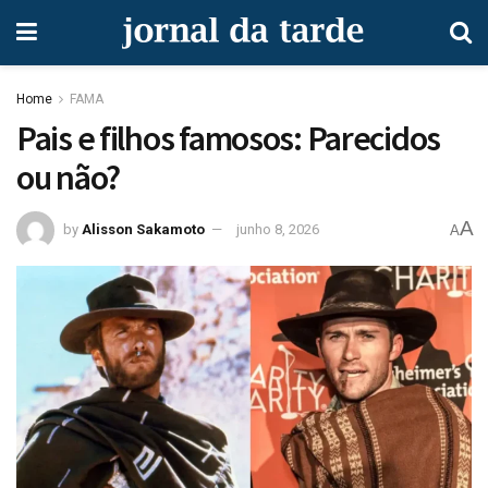
Home
FAMA
Pais e filhos famosos: Parecidos
ou não?
A
by
Alisson Sakamoto
junho 8, 2026
A