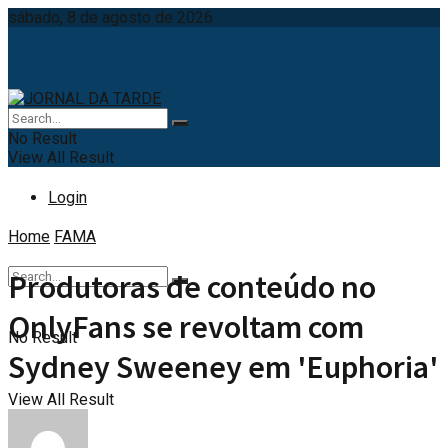
sábado, 8 de agosto de 2026
No Result
View All Result
Login
Home
FAMA
Produtoras de conteúdo no
OnlyFans se revoltam com
No Result
Sydney Sweeney em 'Euphoria'
View All Result