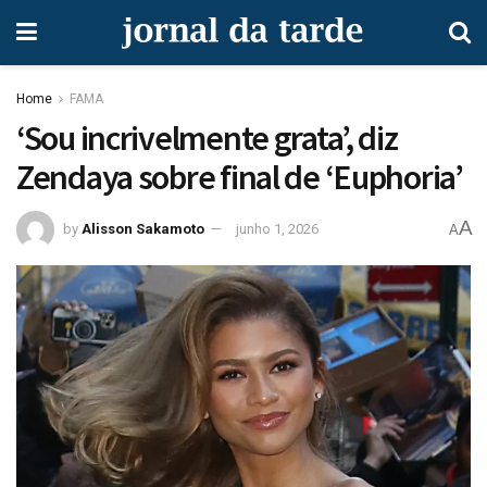
Home
FAMA
‘Sou incrivelmente grata’, diz
Zendaya sobre final de ‘Euphoria’
A
by
Alisson Sakamoto
junho 1, 2026
A