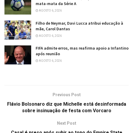
mata-mata da Série A
AGOSTO 6, 2026
Filho de Neymar, Davi Lucca atribui educação à
mãe, Carol Dantas
AGOSTO 6, 2026
FIFA admite erros, mas reafirma apoio a Infantino
após reunião
AGOSTO 6, 2026
Previous Post
Flávio Bolsonaro diz que Michelle está desinformada
sobre insinuação de festa com Vorcaro
Next Post
Casal é preso após subir ao topo do Empire State