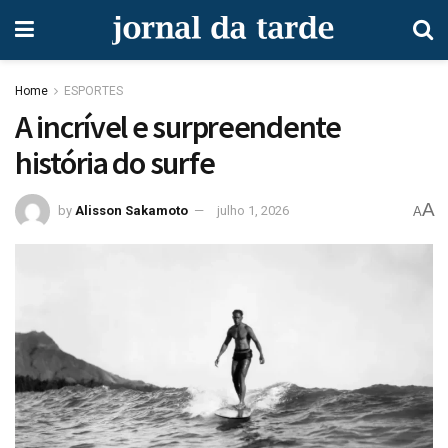
Home
ESPORTES
A incrível e surpreendente
história do surfe
A
by
Alisson Sakamoto
julho 1, 2026
A