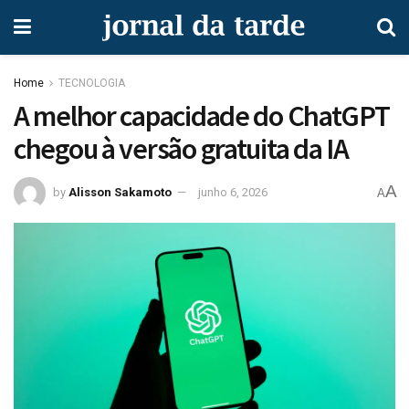
Home
TECNOLOGIA
A melhor capacidade do ChatGPT
chegou à versão gratuita da IA
A
by
Alisson Sakamoto
junho 6, 2026
A