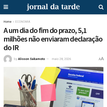
Home
ECONOMIA
A um dia do fim do prazo, 5,1
milhões não enviaram declaração
do IR
A
by
Alisson Sakamoto
maio 28, 2026
A