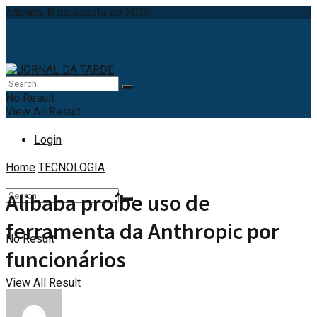
sábado, 8 de agosto de 2026
No Result
View All Result
Login
Home
TECNOLOGIA
Alibaba proíbe uso de
ferramenta da Anthropic por
No Result
funcionários
View All Result