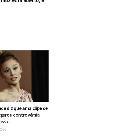
rmuz está aberto, e
de diz que ama clipe de
e gerou controvérsia
reza
2026