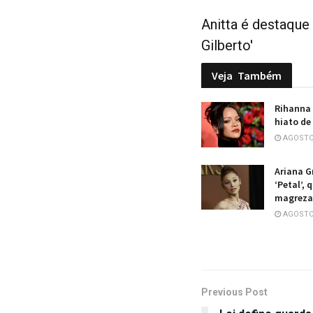
Anitta é destaque
Gilberto'
Veja
Também
Rihanna
hiato de
AGOSTO 
Ariana G
‘Petal’,
magreza
AGOSTO 
Previous Post