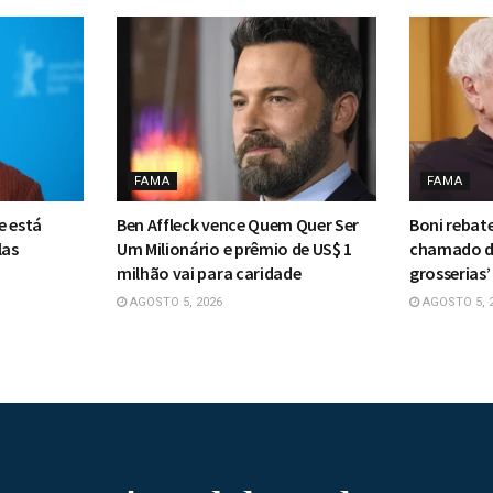
FAMA
FAMA
e está
Ben Affleck vence Quem Quer Ser
Boni rebate
las
Um Milionário e prêmio de US$ 1
chamado de
milhão vai para caridade
grosserias’
AGOSTO 5, 2026
AGOSTO 5, 