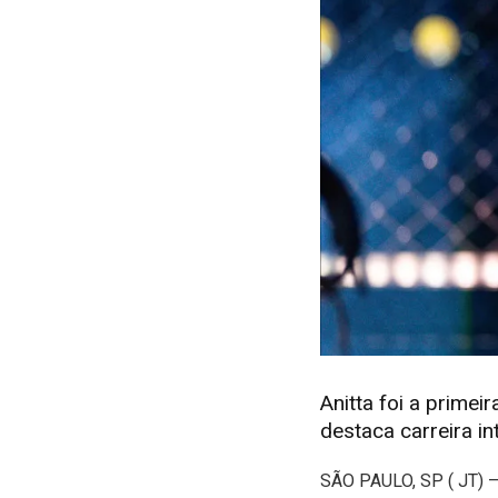
Anitta foi a primei
destaca carreira in
S
ÃO PAULO, SP ( JT) –