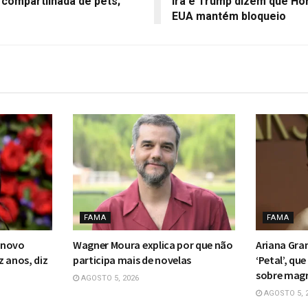
 compartilhada de pets;
Irã e Trump dizem que Ho
EUA mantém bloqueio
FAMA
FAMA
 novo
Wagner Moura explica por que não
Ariana Gran
 anos, diz
participa mais de novelas
‘Petal’, qu
sobre mag
AGOSTO 5, 2026
AGOSTO 5, 