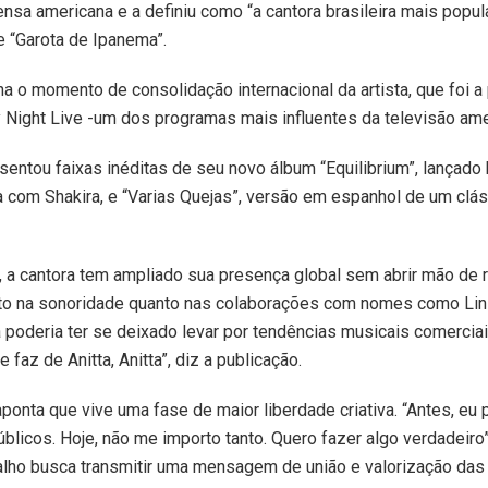
ensa americana e a definiu como “a cantora brasileira mais popu
e “Garota de Ipanema”.
 o momento de consolidação internacional da artista, que foi a p
 Night Live -um dos programas mais influentes da televisão ame
sentou faixas inéditas de seu novo álbum “Equilibrium”, lançado h
a com Shakira, e “Varias Quejas”, versão em espanhol de um clá
a cantora tem ampliado sua presença global sem abrir mão de re
anto na sonoridade quanto nas colaborações com nomes como Lin
la poderia ter se deixado levar por tendências musicais comercia
 faz de Anitta, Anitta”, diz a publicação.
, aponta que vive uma fase de maior liberdade criativa. “Antes, e
úblicos. Hoje, não me importo tanto. Quero fazer algo verdadeiro
alho busca transmitir uma mensagem de união e valorização das 