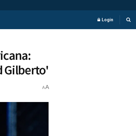
Login
icana:
 Gilberto'
A
A