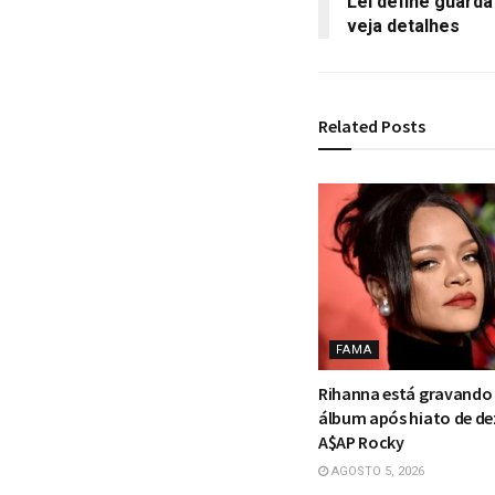
Lei define guarda
veja detalhes
Related
Posts
FAMA
Rihanna está gravando
álbum após hiato de dez
A$AP Rocky
AGOSTO 5, 2026