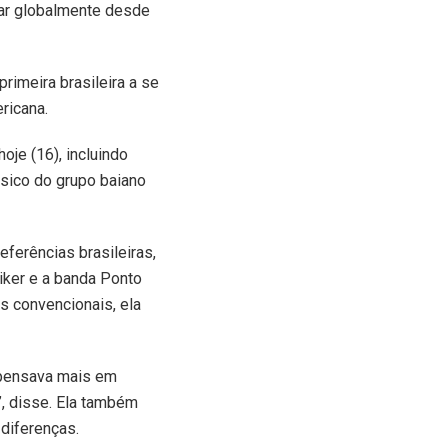
lar globalmente desde
rimeira brasileira a se
ricana.
oje (16), incluindo
ssico do grupo baiano
ferências brasileiras,
iker e a banda Ponto
is convencionais, ela
u pensava mais em
”, disse. Ela também
diferenças.