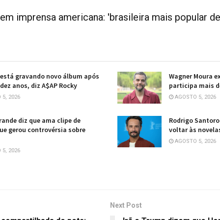
 em imprensa americana: 'brasileira mais popular d
 está gravando novo álbum após
Wagner Moura ex
 dez anos, diz A$AP Rocky
participa mais d
5, 2026
AGOSTO 5, 2026
rande diz que ama clipe de
Rodrigo Santoro 
 que gerou controvérsia sobre
voltar às novela
AGOSTO 5, 2026
5, 2026
Next Post