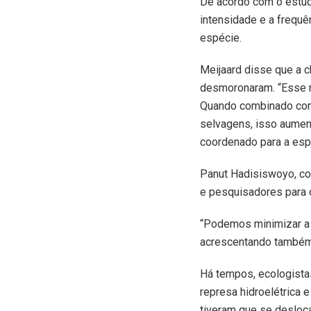
De acordo com o estud
intensidade e a frequê
espécie.
Meijaard disse que a c
desmoronaram. “Esse n
Quando combinado com 
selvagens, isso aumen
coordenado para a esp
Panut Hadisiswoyo, co
e pesquisadores para 
“Podemos minimizar a c
acrescentando também 
Há tempos, ecologistas
represa hidroelétrica 
tiveram que se desloc