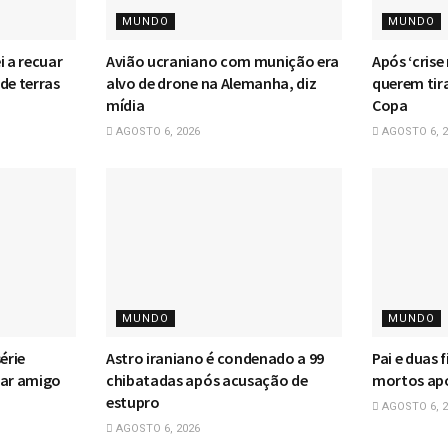
MUNDO
MUNDO
i a recuar
Avião ucraniano com munição era
Após ‘crise
de terras
alvo de drone na Alemanha, diz
querem tir
mídia
Copa
AGOSTO 6, 2026
AGOSTO 6, 2
MUNDO
MUNDO
érie
Astro iraniano é condenado a 99
Pai e duas 
jar amigo
chibatadas após acusação de
mortos apó
estupro
AGOSTO 6, 2
AGOSTO 6, 2026