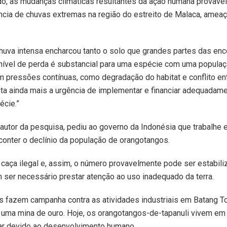
o, as mudanças climáticas resultantes da ação humana provav
ncia de chuvas extremas na região do estreito de Malaca, ameaç
huva intensa encharcou tanto o solo que grandes partes das enc
ível de perda é substancial para uma espécie com uma populaçã
pressões contínuas, como degradação do habitat e conflito en
ta ainda mais a urgência de implementar e financiar adequadam
écie.”
autor da pesquisa, pediu ao governo da Indonésia que trabalh
conter o declínio da população de orangotangos.
aça ilegal e, assim, o número provavelmente pode ser estabiliz
ser necessário prestar atenção ao uso inadequado da terra.
 fazem campanha contra as atividades industriais em Batang To
e uma mina de ouro. Hoje, os orangotangos-de-tapanuli vivem em
ar devido ao desenvolvimento humano.