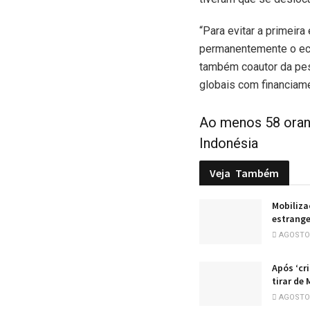
“Para evitar a primeir
permanentemente o eco
também coautor da pes
globais com financiame
Ao menos 58 oran
Indonésia
Veja
Também
Mobiliza
estrange
AGOSTO 
Após ‘cr
tirar de
AGOSTO 