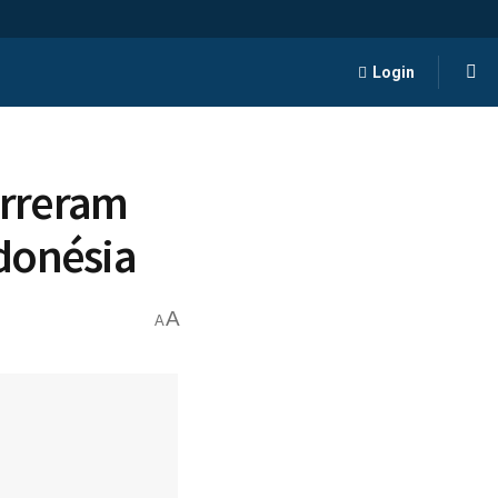
Login
orreram
donésia
A
A