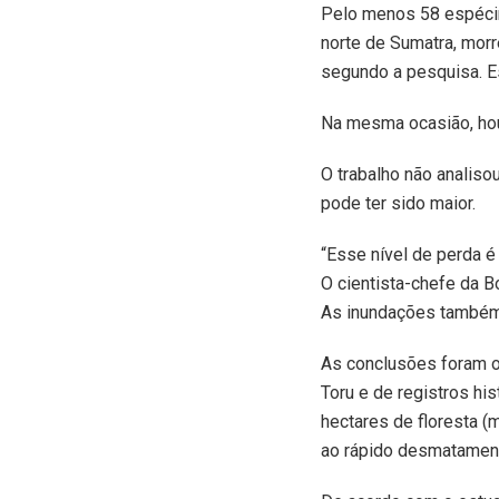
Pelo menos 58 espécim
norte de Sumatra, mor
segundo a pesquisa. E
Na mesma ocasião, ho
O trabalho não analiso
pode ter sido maior.
“Esse nível de perda é 
O cientista-chefe da 
As inundações também 
As conclusões foram ob
Toru e de registros hi
hectares de floresta (
ao rápido desmatament