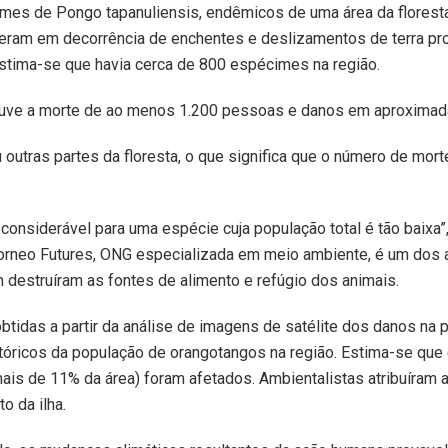
es de Pongo tapanuliensis, endêmicos de uma área da floresta
reram em decorrência de enchentes e deslizamentos de terra pr
stima-se que havia cerca de 800 espécimes na região.
uve a morte de ao menos 1.200 pessoas e danos em aproximad
u outras partes da floresta, o que significa que o número de mo
considerável para uma espécie cuja população total é tão baixa”,
Borneo Futures, ONG especializada em meio ambiente, é um dos 
destruíram as fontes de alimento e refúgio dos animais.
tidas a partir da análise de imagens de satélite dos danos na 
stóricos da população de orangotangos na região. Estima-se que
mais de 11% da área) foram afetados. Ambientalistas atribuíram
o da ilha.