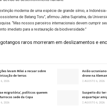
a extinção moderna de uma espécie de grande símio, a Indonésia
ssistema de Batang Toru”, afirmou Jatna Supriatna, da Universi
quisa. “Mas nossos parceiros internacionais devem cumprir 
nto imediato para a restauração da biodiversidade.”
gotangos raros morreram em deslizamentos e enc
ções levam Milei a recuar sobre
Avião ucraniano
irização de terras
drone na Aleman
6, 2026
AGOSTO 6, 2026
ise migratória’, políticos querem
Suspeito diz ter
 Marrocos sede da Copa
esquartejar ami
6, 2026
AGOSTO 6, 2026