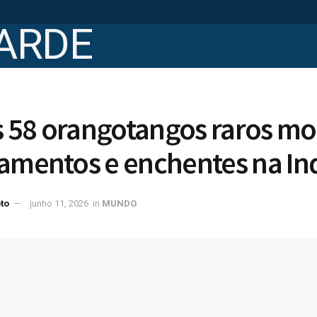
 58 orangotangos raros m
zamentos e enchentes na In
to
junho 11, 2026
in
MUNDO