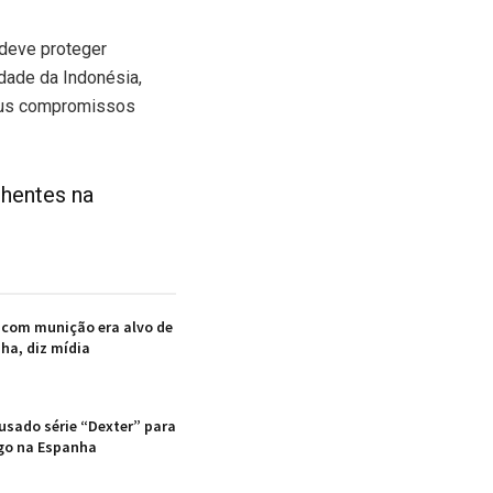
 deve proteger
dade da Indonésia,
seus compromissos
hentes na
 com munição era alvo de
ha, diz mídia
 usado série “Dexter” para
go na Espanha