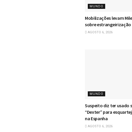
MUNDO
Mobilizações levam Mile
sobre estrangeirização 
AGOSTO 6, 2026
MUNDO
Suspeito diz ter usado s
“Dexter” para esquarte
na Espanha
AGOSTO 6, 2026