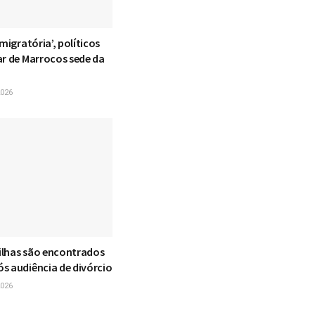
 migratória’, políticos
ar de Marrocos sede da
026
filhas são encontrados
s audiência de divórcio
026