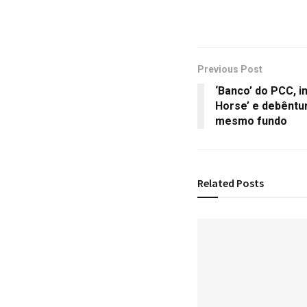
Previous Post
‘Banco’ do PCC, i
Horse’ e debêntur
mesmo fundo
Related
Posts