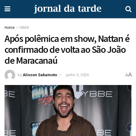
Home
FAMA
Após polêmica em show, Nattan é
confirmado de volta ao São João
de Maracanaú
A
by
Alisson Sakamoto
junho 3, 2026
A