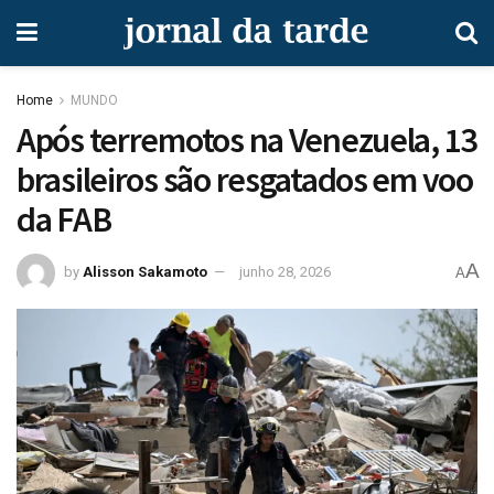
Home
MUNDO
Após terremotos na Venezuela, 13
brasileiros são resgatados em voo
da FAB
A
by
Alisson Sakamoto
junho 28, 2026
A