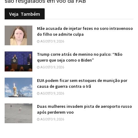
são resgatados em voo da FAB
Veja
Também
Mãe acusada de injetar fezes no soro intravenoso
do filho se admite culpa
AGOSTO 9, 2026
Trump corre atrás de menino no palco: “Não
quero que seja como o Biden”
AGOSTO 9, 2026
EUA podem ficar sem estoques de munição por
causa de guerra contra o Irã
AGOSTO 9, 2026
Duas mulheres invadem pista de aeroporto russo
após perderem voo
AGOSTO 9, 2026