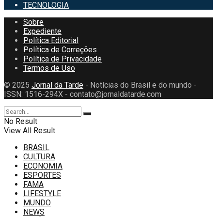
TECNOLOGIA
Sobre
Expediente
Política Editorial
Política de Correções
Política de Privacidade
Termos de Uso
© 2025
Jornal da Tarde
- Notícias do Brasil e do mundo -
ISSN: 1516-294X - contato@jornaldatarde.com
No Result
View All Result
BRASIL
CULTURA
ECONOMIA
ESPORTES
FAMA
LIFESTYLE
MUNDO
NEWS