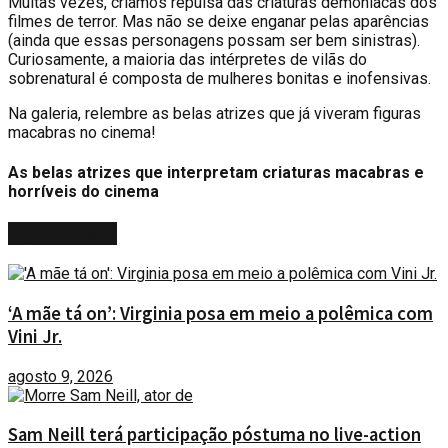
M
uitas vezes, criamos repulsa das criaturas demoníacas dos
filmes de terror. Mas não se deixe enganar pelas aparências
(ainda que essas personagens possam ser bem sinistras).
Curiosamente, a maioria das intérpretes de vilãs do
sobrenatural é composta de mulheres bonitas e inofensivas.
Na galeria, relembre as belas atrizes que já viveram figuras
macabras no cinema!
As belas atrizes que interpretam criaturas macabras e
horríveis do cinema
Veja
Também
‘A mãe tá on’: Virginia posa em meio a polêmica com
Vini Jr.
agosto 9, 2026
Sam Neill terá participação póstuma no live-action