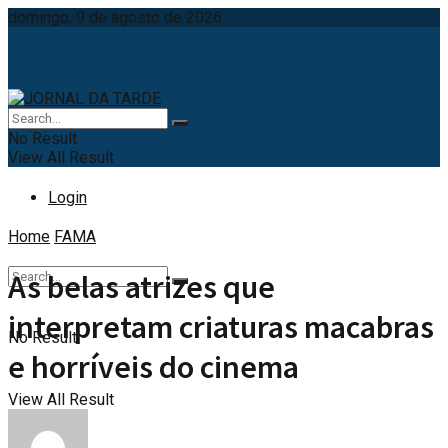
domingo, 9 de agosto de 2026
No Result
View All Result
Login
Home
FAMA
As belas atrizes que
interpretam criaturas macabras
No Result
e horríveis do cinema
View All Result