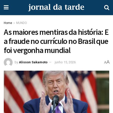
Home
MUNDO
As maiores mentiras da história: E
a fraude no currículo no Brasil que
foi vergonha mundial
A
by
Alisson Sakamoto
junho 15, 2026
A