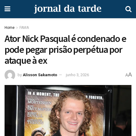
Home
FAMA
Ator Nick Pasqual é condenado e
pode pegar prisão perpétua por
ataque à ex
A
by
Alisson Sakamoto
junho 3, 2026
A