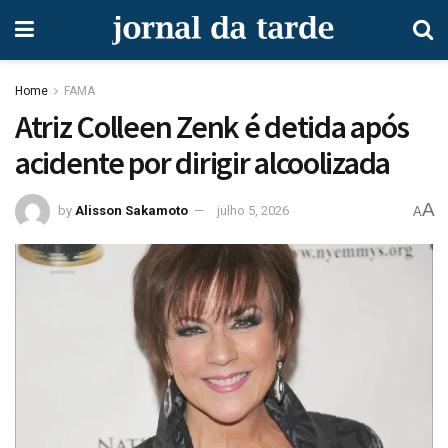
Home
FAMA
Atriz Colleen Zenk é detida após
acidente por dirigir alcoolizada
A
by
Alisson Sakamoto
julho 5, 2026
A