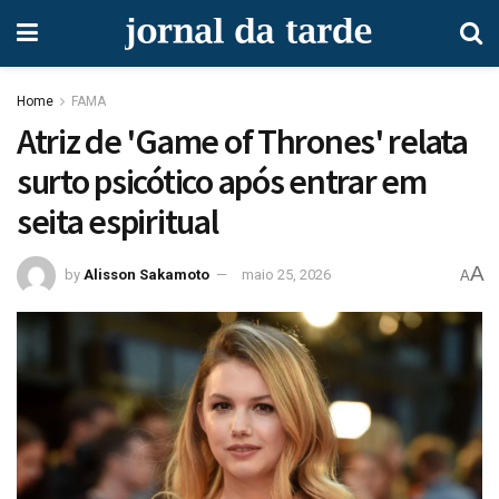
Home
FAMA
Atriz de 'Game of Thrones' relata
surto psicótico após entrar em
seita espiritual
A
by
Alisson Sakamoto
maio 25, 2026
A