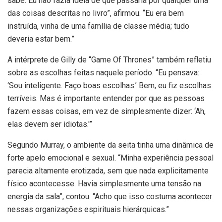
sabe. Eu não fazia ideia de que passaria por qualquer uma
das coisas descritas no livro”, afirmou. “Eu era bem
instruída, vinha de uma família de classe média; tudo
deveria estar bem.”
A intérprete de Gilly de “Game Of Thrones” também refletiu
sobre as escolhas feitas naquele período. “Eu pensava:
‘Sou inteligente. Faço boas escolhas.’ Bem, eu fiz escolhas
terríveis. Mas é importante entender por que as pessoas
fazem essas coisas, em vez de simplesmente dizer: ‘Ah,
elas devem ser idiotas.'”
Segundo Murray, o ambiente da seita tinha uma dinâmica de
forte apelo emocional e sexual. “Minha experiência pessoal
parecia altamente erotizada, sem que nada explicitamente
físico acontecesse. Havia simplesmente uma tensão na
energia da sala”, contou. “Acho que isso costuma acontecer
nessas organizações espirituais hierárquicas.”