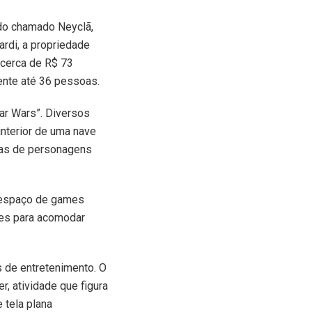
do chamado Neyclã,
rdi, a propriedade
 cerca de R$ 73
ente até 36 pessoas.
ar Wars”. Diversos
interior de uma nave
icas de personagens
o espaço de games
hes para acomodar
s de entretenimento. O
, atividade que figura
 tela plana