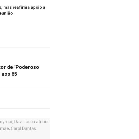
s, mas reafirma apoio a
reunião
tor de ‘Poderoso
 aos 65