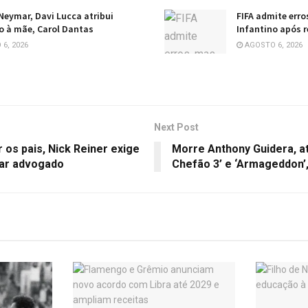
 Neymar, Davi Lucca atribui
FIFA admite erro
 à mãe, Carol Dantas
Infantino após 
6, 2026
AGOSTO 6, 2026
Next Post
os pais, Nick Reiner exige
Morre Anthony Guidera, a
gar advogado
Chefão 3’ e ‘Armageddon’,