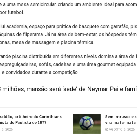
e a uma mesa semicircular, criando um ambiente ideal para acom
por futebol.
lui academia, espaço para prática de basquete com garrafão, pi
quinas de fliperama. Já na área de bem-estar, os hóspedes têm
ronas, mesa de massagem e piscina térmica.
rande piscina distribuída em diferentes níveis domina a área de 
 espreguiçadeiras, sofás, cadeiras e uma área gourmet equipada
s e convidados durante a competição.
 milhões, mansão será ‘sede’ de Neymar Pai e famí
raldão, artilheiro do Corinthians
Sem intrusos e s
ista do Paulista de 1977
vira mata-mata 
6, 2026
AGOSTO 6, 2026