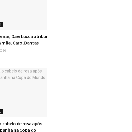
S
ymar, Davi Lucca atribui
 mãe, Carol Dantas
2026
S
o cabelo de rosa após
Espanha na Copa do