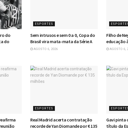
ESPORTES
ESPORTE
iro do
Sem intrusos e sem 0 a 0, Copa do
Filho de Ne
ta do
Brasil vira mata-mata da Série A
educação à
AGOSTO 6, 2026
AGOSTO 6, 
ESPORTES
ESPORTE
reafirma
Real Madrid acerta contratação
Gavi pinta 
 reunião
recorde de Yan Diomande por € 135
título da 