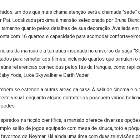
lhidos, um dos que mais chama atenção será a chamada “sede” 
Pai. Localizada próxima à mansão selecionada por Bruna Bianca
o tamanho quanto pelos detalhes de sua decoração. Avaliada em
 conta com 16 quartos e capacidade para acomodar confortavelm
ciais da mansão é a temática inspirada no universo da saga “St
ados para remeter aos filmes, incluindo quartos que simulam o 
reúne referências conhecidas pelos fãs da franquia, como répl
Baby Yoda, Luke Skywalker e Darth Vader.
ambém se estende a outras áreas da casa. A sala de cinema e 
to visual, enquanto alguns dormitórios possuem vários belic
spedes.
pirados na ficção científica, a mansão oferece diversas opçõe
plo salão de jogos equipado com mesa de sinuca, totó e pôquer
favoritos de Neymar. Há ainda uma área com duas televisões de