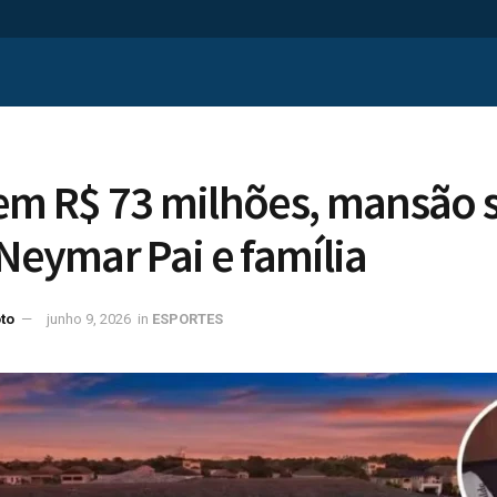
em R$ 73 milhões, mansão 
 Neymar Pai e família
to
junho 9, 2026
in
ESPORTES