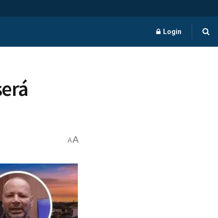
Login
será
A
A