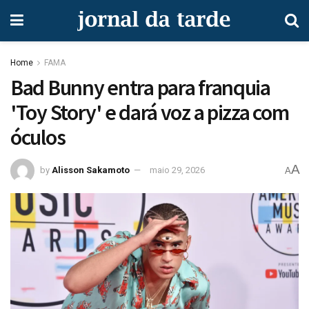
Home
FAMA
Bad Bunny entra para franquia
'Toy Story' e dará voz a pizza com
óculos
A
by
Alisson Sakamoto
maio 29, 2026
A