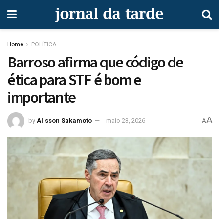
Home
POLÍTICA
Barroso afirma que código de
ética para STF é bom e
importante
A
by
Alisson Sakamoto
maio 23, 2026
A