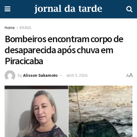
Home
BRASIL
Bombeiros encontram corpo de
desaparecida após chuva em
Piracicaba
A
by
Alisson Sakamoto
abril 5, 2026
A