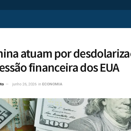
China atuam por desdolariz
essão financeira dos EUA
to
junho 26, 2026
in
ECONOMIA