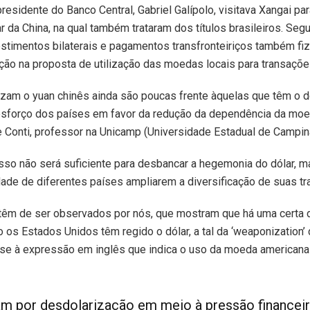
sidente do Banco Central, Gabriel Galípolo, visitava Xangai pa
 da China, na qual também trataram dos títulos brasileiros. Segu
vestimentos bilaterais e pagamentos transfronteiriços também fiz
ão na proposta de utilização das moedas locais para transaçõe
izam o yuan chinês ainda são poucas frente àquelas que têm o d
sforço dos países em favor da redução da dependência da moe
 Conti, professor na Unicamp (Universidade Estadual de Campin
isso não será suficiente para desbancar a hegemonia do dólar,
ade de diferentes países ampliarem a diversificação de suas t
êm de ser observados por nós, que mostram que há uma certa 
 os Estados Unidos têm regido o dólar, a tal da ‘weaponization’ d
-se à expressão em inglês que indica o uso da moeda american
uam por desdolarização em meio à pressão financei