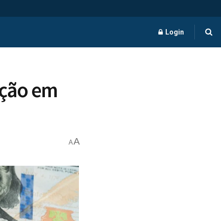
Login
ação em
A
A