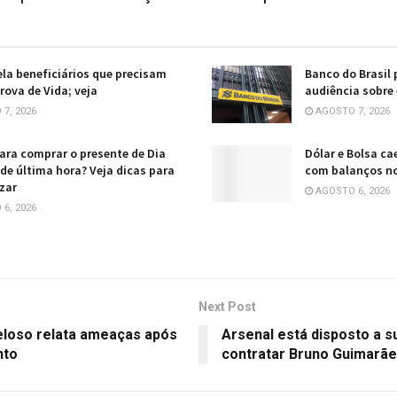
ela beneficiários que precisam
Banco do Brasil 
rova de Vida; veja
audiência sobre
7, 2026
AGOSTO 7, 2026
ara comprar o presente de Dia
Dólar e Bolsa ca
 de última hora? Veja dicas para
com balanços no
zar
AGOSTO 6, 2026
6, 2026
Next Post
Veloso relata ameaças após
Arsenal está disposto a s
nto
contratar Bruno Guimarã