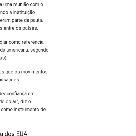
ra uma reunião com o
ndo a instituição
eram parte da pauta,
s entre os países.
ólar como referência,
da americana, segundo
as).
 mas que os movimentos
ransações.
desconfiança em
o dólar”, diz o
a como instrumento de
ra dos EUA