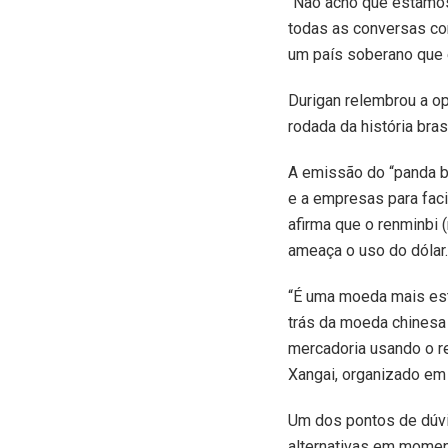
“Não acho que estamos
todas as conversas co
um país soberano que e
Durigan relembrou a o
rodada da história bras
A emissão do “panda bo
e a empresas para faci
afirma que o renminbi 
ameaça o uso do dólar.
“É uma moeda mais está
trás da moeda chinesa
mercadoria usando o r
Xangai, organizado em
Um dos pontos de dúvi
alternativas em moment