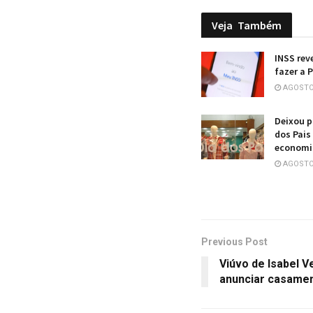
Veja
Também
INSS rev
fazer a P
AGOSTO 
Deixou p
dos Pais
economi
AGOSTO 
Previous Post
Viúvo de Isabel 
anunciar casame