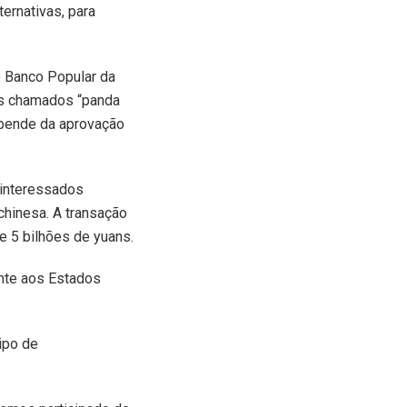
ternativas, para
o Banco Popular da
 os chamados “panda
depende da aprovação
 interessados
chinesa. A transação
de 5 bilhões de yuans.
ente aos Estados
ipo de