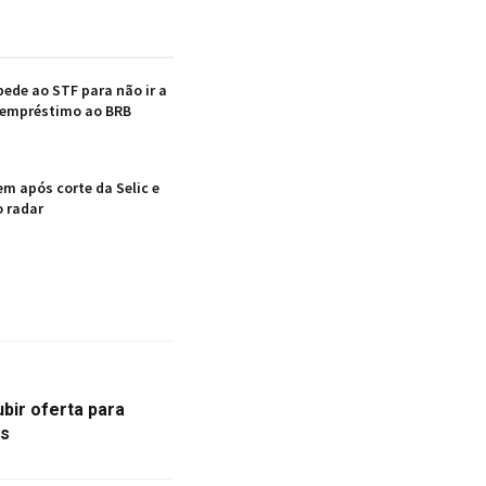
pede ao STF para não ir a
 empréstimo ao BRB
em após corte da Selic e
 radar
ubir oferta para
es