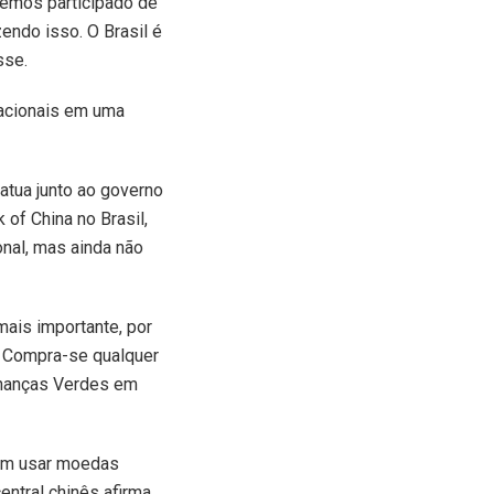
temos participado de
ndo isso. O Brasil é
sse.
nacionais em uma
atua junto ao governo
 of China no Brasil,
onal, mas ainda não
mais importante, por
 Compra-se qualquer
Finanças Verdes em
uem usar moedas
entral chinês afirma