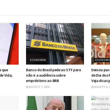
ECONOMIA
ECONOMI
s que
Banco do Brasil pede ao STF para
Deixou par
de Vida;
não ir a audiência sobre
de Dia dos 
empréstimo ao BRB
Veja dicas
AGOSTO 7, 2026
AGOSTO 6, 