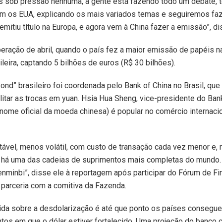
 sob pressão nenhuma, a gente está fazendo todo um debate, 
m os EUA, explicando os mais variados temas e seguiremos faze
mitiu título na Europa, e agora vem à China fazer a emissão”, di
peração de abril, quando o país fez a maior emissão de papéis 
ileira, captando 5 bilhões de euros (R$ 30 bilhões).
nd” brasileiro foi coordenada pelo Bank of China no Brasil, que 
litar as trocas em yuan. Hsia Hua Sheng, vice-presidente do Bank
(nome oficial da moeda chinesa) é popular no comércio internaci
vel, menos volátil, com custo de transação cada vez menor e, 
 há uma das cadeias de suprimentos mais completas do mundo.
enminbi”, disse ele à reportagem após participar do Fórum de 
 parceria com a comitiva da Fazenda.
da sobre a desdolarização é até que ponto os países conseg
os em que o dólar estiver fortalecido. Uma projeção do banco c