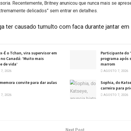
ssoria. Recentemente, Britney anunicou que nunca mais se apres
xtremamente delicados” sem entrar en detalhes.
ga ter causado tumulto com faca durante jantar em
ex-É o Tchan, vira supervisor em
Participante do 
no Canadá: ‘Muito mais
programa após s
e de vida’
marrom
7, 2026
AGOSTO 7, 2026
memora convite para dar aulas
Sophia, do Katse
carreira para pr
7, 2026
AGOSTO 7, 2026
Next Post