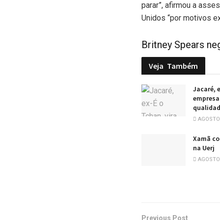
parar”, afirmou a asse
Unidos “por motivos e
Britney Spears ne
Veja
Também
Jacaré, 
empresa 
qualidad
AGOSTO 
Xamã co
na Uerj
AGOSTO 
Previous Post