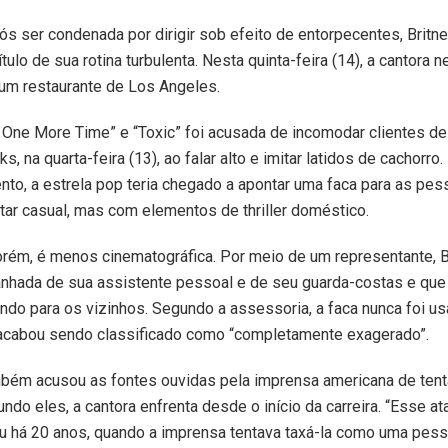
s ser condenada por dirigir sob efeito de entorpecentes, Britne
ulo de sua rotina turbulenta. Nesta quinta-feira (14), a cantora 
m restaurante de Los Angeles.
 One More Time” e “Toxic” foi acusada de incomodar clientes de
s, na quarta-feira (13), ao falar alto e imitar latidos de cachor
o, a estrela pop teria chegado a apontar uma faca para as pe
ar casual, mas com elementos de thriller doméstico.
orém, é menos cinematográfica. Por meio de um representante, B
hada de sua assistente pessoal e de seu guarda-costas e que 
indo para os vizinhos. Segundo a assessoria, a faca nunca foi u
acabou sendo classificado como “completamente exagerado”.
ambém acusou as fontes ouvidas pela imprensa americana de ten
ndo eles, a cantora enfrenta desde o início da carreira. “Esse a
u há 20 anos, quando a imprensa tentava taxá-la como uma pess