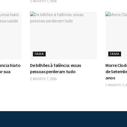
AGOSTO 7, 2026
FAMA
FAMA
uncia hiato
De bilhões à falência: essas
Morre Clodd
ar sua
pessoas perderam tudo
de Setembro
anos
AGOSTO 7, 2026
AGOSTO 7, 2