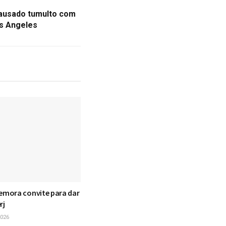
causado tumulto com
os Angeles
mora convite para dar
rj
026