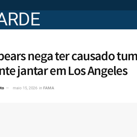
pears nega ter causado tu
nte jantar em Los Angeles
to
maio 15, 2026
in
FAMA