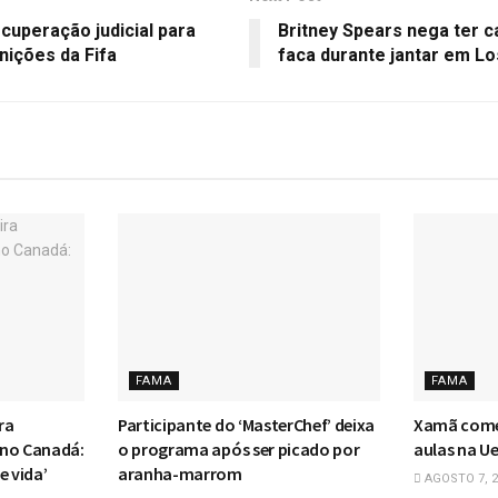
cuperação judicial para
Britney Spears nega ter 
unições da Fifa
faca durante jantar em L
FAMA
FAMA
ra
Participante do ‘MasterChef’ deixa
Xamã come
 no Canadá:
o programa após ser picado por
aulas na Ue
e vida’
aranha-marrom
AGOSTO 7, 2