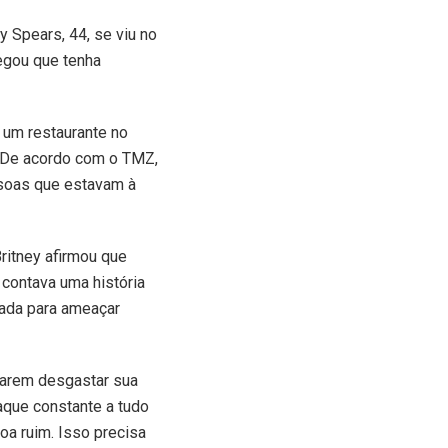
y Spears, 44, se viu no
negou que tenha
 um restaurante no
ro. De acordo com o TMZ,
ssoas que estavam à
ritney afirmou que
contava uma história
sada para ameaçar
tarem desgastar sua
taque constante a tudo
oa ruim. Isso precisa