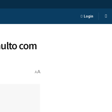
Login
multo com
A
A