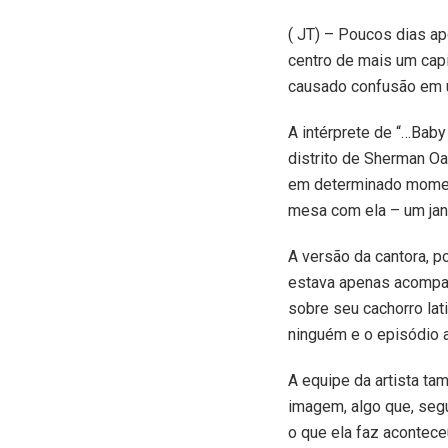
(
JT) – Poucos dias apó
centro de mais um capít
causado confusão em u
A intérprete de “…Baby
distrito de Sherman Oak
em determinado moment
mesa com ela – um jant
A versão da cantora, p
estava apenas acompan
sobre seu cachorro lat
ninguém e o episódio 
A equipe da artista t
imagem, algo que, segu
o que ela faz acontece