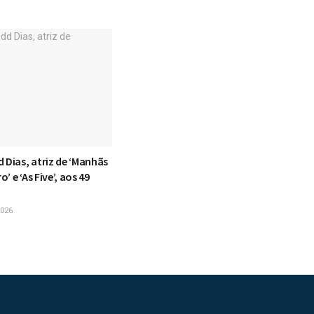
 Dias, atriz de ‘Manhãs
’ e ‘As Five’, aos 49
026