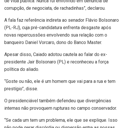
de vida pública. Nunca fui envolvido em denúncia de
corrupção, de negociata, de rachadinhas”, declarou.
A fala faz referência indireta ao senador Flávio Bolsonaro
(PL-RJ), cuja pré-candidatura enfrenta desgaste após
novas repercussões envolvendo sua relação com o
banqueiro Daniel Vorcaro, dono do Banco Master.
Apesar disso, Caiado adotou cautela ao falar do ex-
presidente Jair Bolsonaro (PL) e reconheceu a força
política do aliado.
“Goste ou não, ele é um homem que vai para a rua e tem
prestígio”, disse.
O presidenciável também defendeu que divergências
internas não provoquem rupturas no campo conservador.
“Se cada um tem um problema, ele que se explique. Isso
não pode gerar discórdia ou dispersão entre as nossas