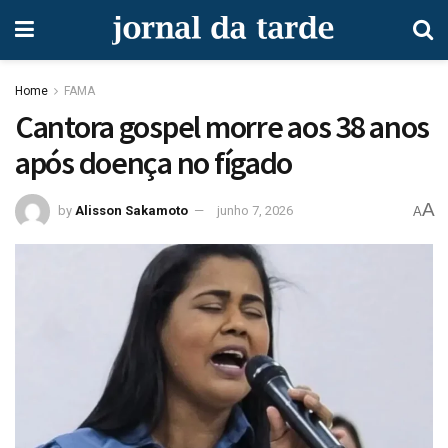
Home
FAMA
Cantora gospel morre aos 38 anos
após doença no fígado
A
by
Alisson Sakamoto
junho 7, 2026
A