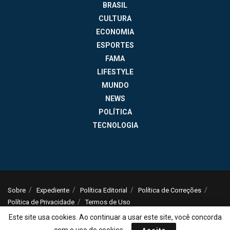
BRASIL
CULTURA
ECONOMIA
ESPORTES
FAMA
LIFESTYLE
MUNDO
NEWS
POLÍTICA
TECNOLOGIA
Sobre
Expediente
Política Editorial
Política de Correções
Política de Privacidade
Termos de Uso
© 2025
Jornal da Tarde
- Notícias do Brasil e do mundo - ISSN: 1516-294X -
Este site usa cookies. Ao continuar a usar este site, você concorda
contato@jornaldatarde.com