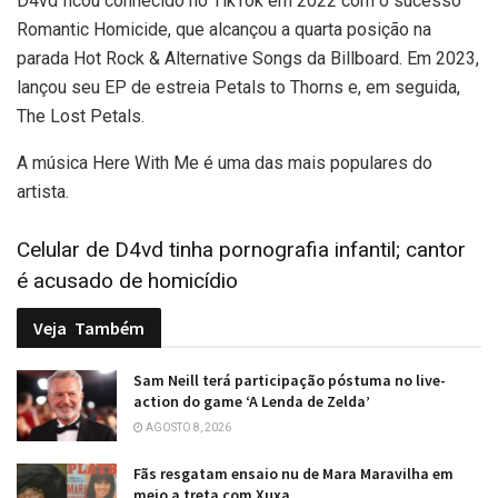
D4vd ficou conhecido no TikTok em 2022 com o sucesso
Romantic Homicide, que alcançou a quarta posição na
parada Hot Rock & Alternative Songs da Billboard. Em 2023,
lançou seu EP de estreia Petals to Thorns e, em seguida,
The Lost Petals.
A música Here With Me é uma das mais populares do
artista.
Celular de D4vd tinha pornografia infantil; cantor
é acusado de homicídio
Veja
Também
Sam Neill terá participação póstuma no live-
action do game ‘A Lenda de Zelda’
AGOSTO 8, 2026
Fãs resgatam ensaio nu de Mara Maravilha em
meio a treta com Xuxa