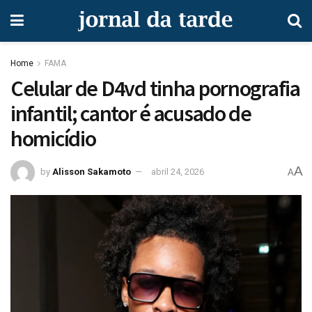
Home
FAMA
Celular de D4vd tinha pornografia
infantil; cantor é acusado de
homicídio
A
by
Alisson Sakamoto
abril 24, 2026
A