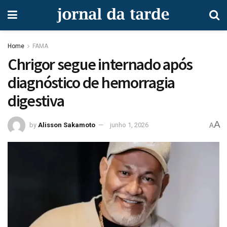
Home
FAMA
Chrigor segue internado após
diagnóstico de hemorragia
digestiva
A
by
Alisson Sakamoto
junho 1, 2026
A