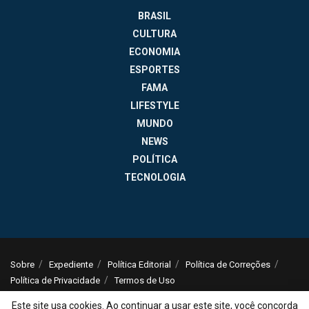
BRASIL
CULTURA
ECONOMIA
ESPORTES
FAMA
LIFESTYLE
MUNDO
NEWS
POLÍTICA
TECNOLOGIA
Sobre
Expediente
Política Editorial
Política de Correções
Política de Privacidade
Termos de Uso
© 2025
Jornal da Tarde
- Notícias do Brasil e do mundo - ISSN: 1516-294X -
Este site usa cookies. Ao continuar a usar este site, você concorda