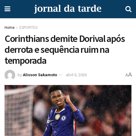
Home
ESPORTES
Corinthians demite Dorival após
derrota e sequência ruim na
temporada
A
by
Alisson Sakamoto
abril 6, 2026
A