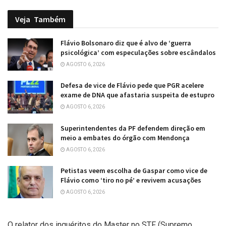
Veja
Também
Flávio Bolsonaro diz que é alvo de ‘guerra
psicológica’ com especulações sobre escândalos
AGOSTO 6, 2026
Defesa de vice de Flávio pede que PGR acelere
exame de DNA que afastaria suspeita de estupro
AGOSTO 6, 2026
Superintendentes da PF defendem direção em
meio a embates do órgão com Mendonça
AGOSTO 6, 2026
Petistas veem escolha de Gaspar como vice de
Flávio como ‘tiro no pé’ e revivem acusações
AGOSTO 6, 2026
O relator dos inquéritos do Master no STF (Supremo