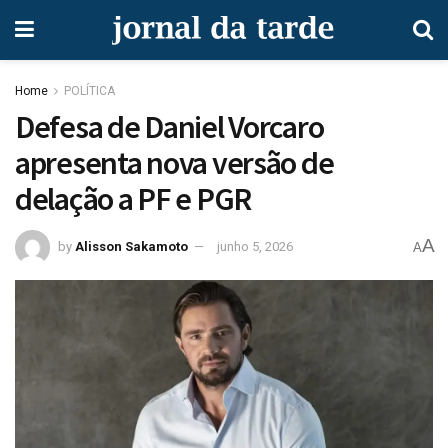
Home
POLÍTICA
Defesa de Daniel Vorcaro
apresenta nova versão de
delação a PF e PGR
A
by
Alisson Sakamoto
junho 5, 2026
A