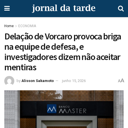
Home
ECONOMIA
Delação de Vorcaro provoca briga
na equipe de defesa, e
investigadores dizem não aceitar
mentiras
A
by
Alisson Sakamoto
junho 15, 2026
A