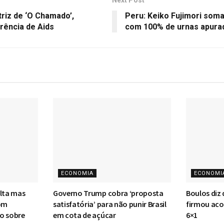
riz de ‘O Chamado’,
Peru: Keiko Fujimori som
ência de Aids
com 100% de urnas apura
ECONOMIA
ECONOMI
alta mas
Governo Trump cobra ‘proposta
Boulos diz
om
satisfatória’ para não punir Brasil
firmou aco
o sobre
em cota de açúcar
6×1