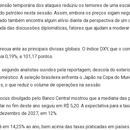
spensão temporária dos ataques reduziu os temores de uma esca
 do petróleo nesta sessão. Assim, embora os preços sigam ne
ado também encontra algum alívio diante da perspectiva de um 
ada das discussões diplomáticas, fatores que ajudam a moderar
, recua ante as principais divisas globais. O índice DXY, que o c
ía 0,19%, a 101,17 pontos.
 segundo analistas ouvidos pela reportagem, descola do exterio
méstico. A seleção brasileira enfrenta o Japão na Copa do Mun
s, o que reduz o volume de operações na sessão.
Focus divulgado pelo Banco Central mostrou que a mediana das 
ar no fim deste ano seguiu em R$ 5,20. A expectativa para a tax
 dezembro de 2027, em 12%.
tá em 14,25% ao ano, bem acima das taxas praticadas em paíse