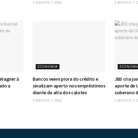
AGOSTO 7, 2026
AGOSTO 7, 2
ECONOMIA
ECONOMI
 Wagner à
Bancos veem piora do crédito e
JBS cria jo
ado a
sinalizam aperto nos empréstimos
aporte de U
diante da alta dos calotes
soberano d
AGOSTO 7, 2026
AGOSTO 7, 2