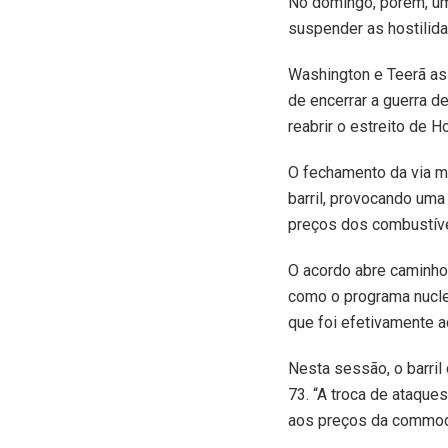
No domingo, porém, um
suspender as hostilid
Washington e Teerã a
de encerrar a guerra 
reabrir o estreito de H
O fechamento da via m
barril, provocando uma 
preços dos combustíve
O acordo abre caminho
como o programa nucle
que foi efetivamente a
Nesta sessão, o barril
73. “A troca de ataque
aos preços da commodit