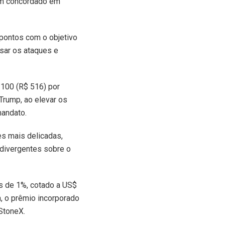
am concordado em
pontos com o objetivo
sar os ataques e
 100 (R$ 516) por
 Trump, ao elevar os
mandato.
s mais delicadas,
 divergentes sobre o
is de 1%, cotado a US$
a, o prêmio incorporado
StoneX.