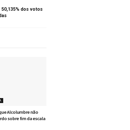
a 50,135% dos votos
das
A
 que Alcolumbre não
rdo sobre fim da escala