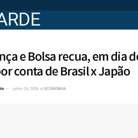
nça e Bolsa recua, em dia d
por conta de Brasil x Japão
to
junho 29, 2026
in
ECONOMIA