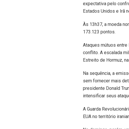
expectativa pelo conf
Estados Unidos e Irã n
Às 13h37, a moeda nort
173.123 pontos.
Ataques mútuos entre E
conflito. A escalada mi
Estreito de Hormuz, na 
Na sequência, a emissor
sem fornecer mais deta
presidente Donald Trum
intensificar seus ataqu
A Guarda Revolucionári
EUA no território iran