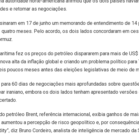
a autoridade norte-americana afirmou que os dois países havi
ades e retomar as negociações.
ssinaram em 17 de junho um memorando de entendimento de 14 
de quatro meses. Pelo acordo, os dois lados concordaram em ces
ormuz.
arítima fez os preços do petróleo dispararem para mais de US$
nova alta da inflação global e criando um problema político para
is poucos meses antes das eleições legislativas de meio de 
 para 60 dias de negociações mais aprofundadas sobre questõe
ar iraniano, embora os dois lados tenham apresentado versões
certado.
 do petróleo Brent, referência internacional, exibia ganhos de ma
s aumentou a percepção de risco geopolítico e, por consequênci
y”, diz Bruno Cordeiro, analista de inteligência de mercado da 