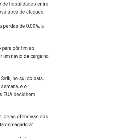
 de hostilidades entre
va troca de ataques.
a perdas de 0,09%, a
 para pôr fim ao
ir um navio de carga no
irik, no sul do país,
e semana, e o
os EUA decidirem
in, pelas ofensivas dos
sta esmagadora”.