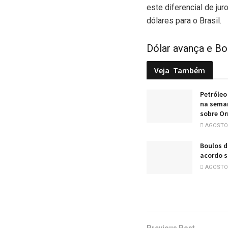
este diferencial de ju
dólares para o Brasil.
Dólar avança e Bol
Veja
Também
Petróleo
na sema
sobre O
AGOSTO 
Boulos d
acordo s
AGOSTO 
Previous Post