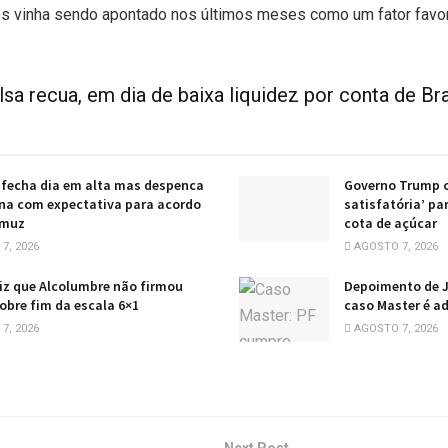
ros vinha sendo apontado nos últimos meses como um fator favor
sa recua, em dia de baixa liquidez por conta de Br
 fecha dia em alta mas despenca
Governo Trump c
na com expectativa para acordo
satisfatória’ pa
rmuz
cota de açúcar
7, 2026
AGOSTO 7, 2026
iz que Alcolumbre não firmou
Depoimento de J
obre fim da escala 6×1
caso Master é a
7, 2026
AGOSTO 7, 2026
Next Post