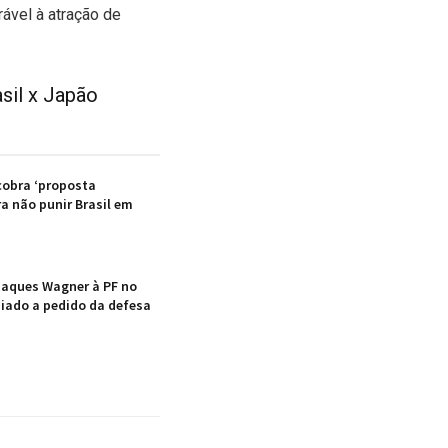
ável à atração de
asil x Japão
obra ‘proposta
ra não punir Brasil em
aques Wagner à PF no
diado a pedido da defesa