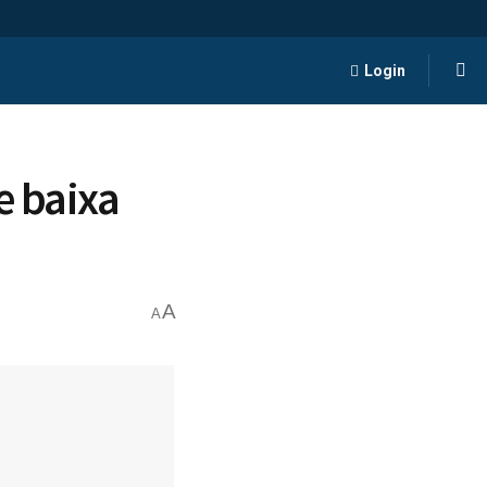
Login
e baixa
A
A