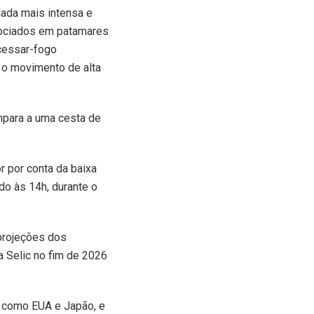
lada mais intensa e
gociados em patamares
cessar-fogo
 o movimento de alta
ompara a uma cesta de
r por conta da baixa
do às 14h, durante o
projeções dos
a Selic no fim de 2026
s como EUA e Japão, e