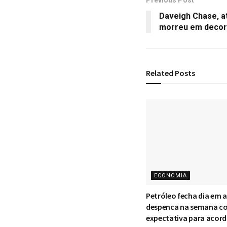
Daveigh Chase, at
morreu em decorr
Related
Posts
ECONOMIA
Petróleo fecha dia em 
despenca na semana c
expectativa para acord