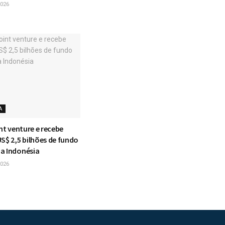
026
A
int venture e recebe
S$ 2,5 bilhões de fundo
a Indonésia
026