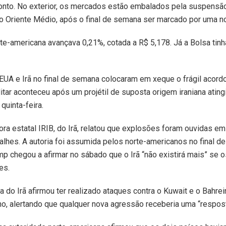
ronto. No exterior, os mercados estão embalados pela suspensão
o Oriente Médio, após o final de semana ser marcado por uma no
e-americana avançava 0,21%, cotada a R$ 5,178. Já a Bolsa tinh
UA e Irã no final de semana colocaram em xeque o frágil acordo
litar aconteceu após um projétil de suposta origem iraniana ating
quinta-feira.
a estatal IRIB, do Irã, relatou que explosões foram ouvidas em S
lhes. A autoria foi assumida pelos norte-americanos no final d
p chegou a afirmar no sábado que o Irã “não existirá mais” se 
es.
a do Irã afirmou ter realizado ataques contra o Kuwait e o Bahre
iano, alertando que qualquer nova agressão receberia uma “respo