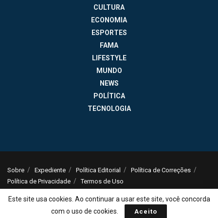
CULTURA
ECONOMIA
ESPORTES
FAMA
LIFESTYLE
MUNDO
NEWS
POLÍTICA
TECNOLOGIA
Sobre
Expediente
Política Editorial
Política de Correções
Política de Privacidade
Termos de Uso
© 2025
Jornal da Tarde
- Notícias do Brasil e do mundo - ISSN: 1516-294X -
Este site usa cookies. Ao continuar a usar este site, você concorda
contato@jornaldatarde.com
com o uso de cookies.
Aceito