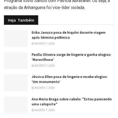
Programa Silvio Santos com Patrícia Abravanel. Ou seja, a
atração da Anhanguera foi vice-líder isolada.
Veja
Também
Erika Januza posa de biquíni durante viagem
após término polêmico
AGOSTO 7, 2026
Paolla Oliveira surge de lingerie e ganha elogios:
‘Maravilhosa’
AGOSTO 7, 2026
Jéssica Ellen posa de lingerie e recebe elogios:
‘Um monumento’
AGOSTO 7, 2026
Ana Maria Braga sobre cabelo: "Estou parecendo
uma calopsita"
AGOSTO 7, 2026