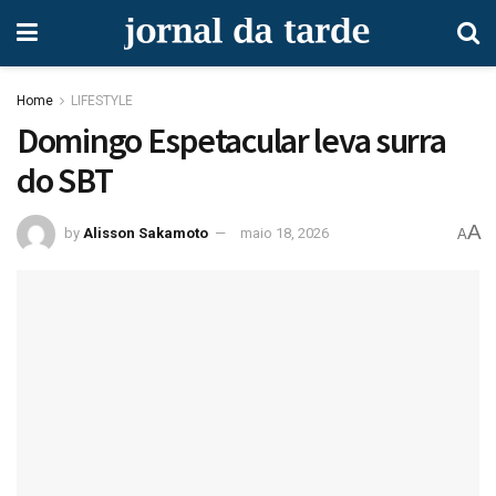
Home
LIFESTYLE
Domingo Espetacular leva surra
do SBT
A
by
Alisson Sakamoto
maio 18, 2026
A