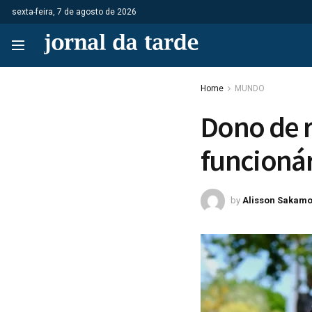
sexta-feira, 7 de agosto de 2026
Home
MUNDO
Dono de r
funcioná
by
Alisson Sakamo