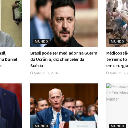
MUNDO
MUNDO
sil,
Brasil pode ser mediador na Guerra
Médicos sã
ma Daniel
da Ucrânia, diz chanceler da
terremoto 
r
Suécia
em cirurgi
AGOSTO 7, 2026
AGOSTO 7, 
MUNDO
MUNDO