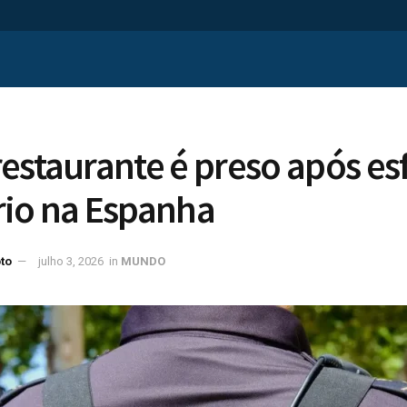
estaurante é preso após es
rio na Espanha
to
julho 3, 2026
in
MUNDO