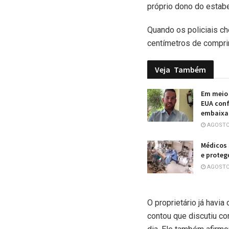
próprio dono do estabe
Quando os policiais c
centímetros de compri
Veja
Também
Em meio 
EUA conf
embaixa
AGOSTO 
Médicos 
e proteg
AGOSTO 
O proprietário já havia
contou que discutiu c