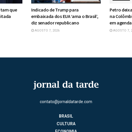
itam que
Indicado de Trump para
Petro deix
mitada
embaixada dos EUA ‘ama o Brasil’,
na Colômb
diz senador republicano
em agenda
AGOSTO 7, 2026
AGOSTO 7, 
contato@jornaldatarde.com
BRASIL
CULTURA
ECONOMIA