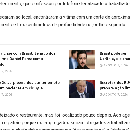
lecimento, que confessou por telefone ter atacado o trabalhado
hegaram ao local, encontraram a vítima com um corte de aproxi
mento e três centímetros de profundidade no joelho esquerdo.
a crise com Brasil, Senado dos
Brasil pode ser 
irma Daniel Perez como
Ucrânia, diz cha
dor
AGOSTO 7, 2026
7, 2026
são surpreendidos por terremoto
Secretas dos EU
em paciente em cirurgia
prepara ação li
7, 2026
AGOSTO 7, 2026
 deixado o restaurante, mas foi localizado pouco depois. Aos age
om o patrão porque os empregados seriam obrigados a trabalhar 