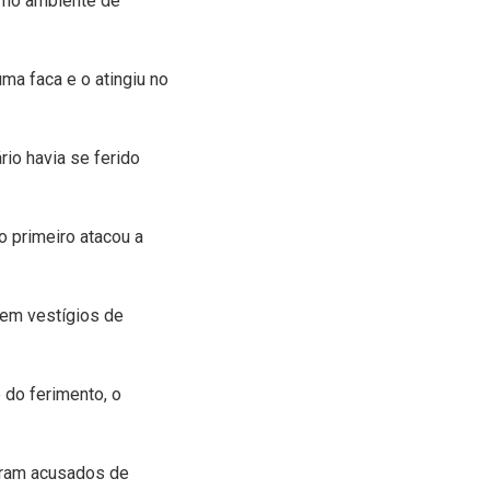
” no ambiente de
uma faca e o atingiu no
rio havia se ferido
o primeiro atacou a
sem vestígios de
 do ferimento, o
oram acusados de