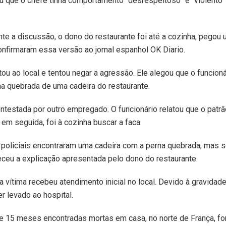
u que o chefe tinha comportamento “desrespeitoso” e “violento
nte a discussão, o dono do restaurante foi até a cozinha, pegou 
nfirmaram essa versão ao jornal espanhol OK Diario.
ou ao local e tentou negar a agressão. Ele alegou que o funcioná
a quebrada de uma cadeira do restaurante.
ontestada por outro empregado. O funcionário relatou que o patrã
 em seguida, foi à cozinha buscar a faca.
s policiais encontraram uma cadeira com a perna quebrada, mas 
ceu a explicação apresentada pelo dono do restaurante.
a vítima recebeu atendimento inicial no local. Devido à gravidade
r levado ao hospital.
 15 meses encontradas mortas em casa, no norte de França, f