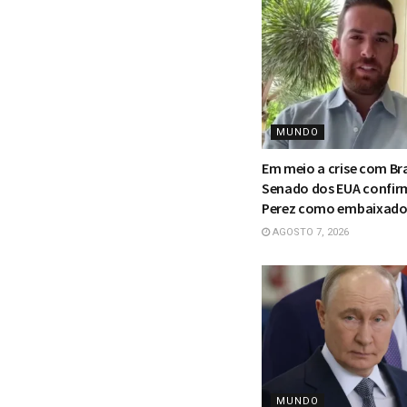
MUNDO
Em meio a crise com Bra
Senado dos EUA confir
Perez como embaixado
AGOSTO 7, 2026
MUNDO