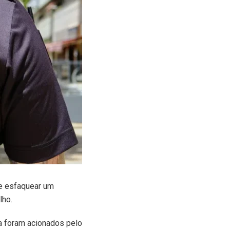
de esfaquear um
lho.
a foram acionados pelo