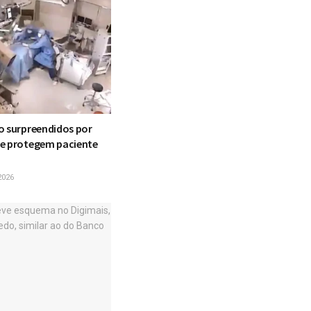
o surpreendidos por
e protegem paciente
a
2026