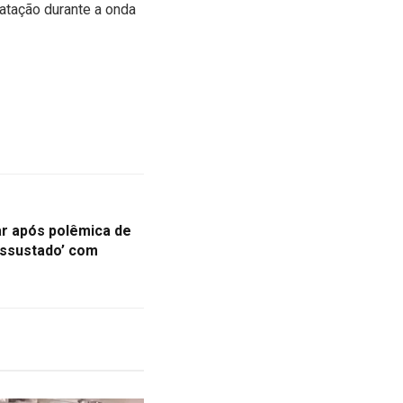
ratação durante a onda
 ar após polêmica de
‘assustado’ com