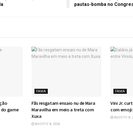
da
pautas-bomba no Congre
FAMA
FAMA
ação
Fãs resgatam ensaio nu de Mara
Vini Jr. cur
n do game
Maravilha em meio a treta com
com emoji:
Xuxa
AGOSTO 8, 
AGOSTO 8, 2026