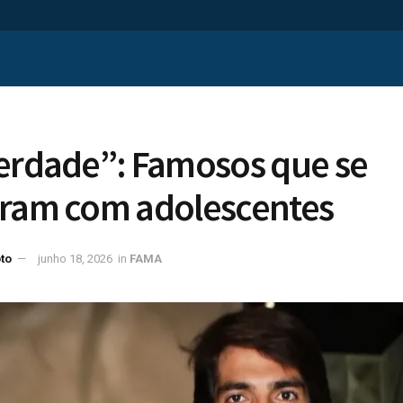
erdade”: Famosos que se
aram com adolescentes
to
junho 18, 2026
in
FAMA