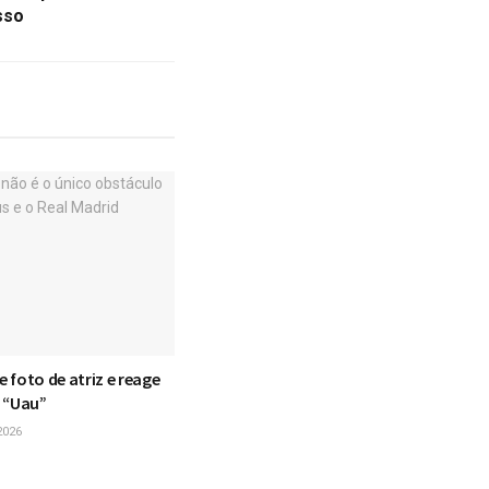
sso
te foto de atriz e reage
 “Uau”
2026