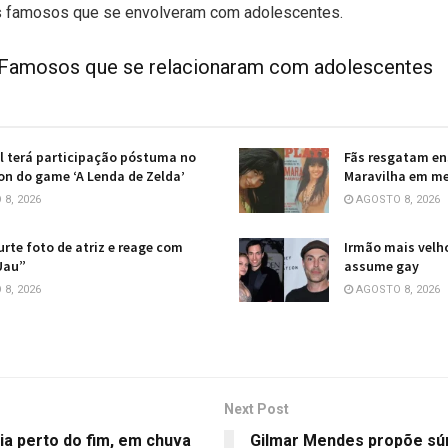
os famosos que se envolveram com adolescentes.
: Famosos que se relacionaram com adolescentes
l terá participação póstuma no
Fãs resgatam en
ion do game ‘A Lenda de Zelda’
Maravilha em me
8, 2026
AGOSTO 8, 2026
curte foto de atriz e reage com
Irmão mais velho
Uau”
assume gay
8, 2026
AGOSTO 8, 2026
Next Post
ia perto do fim, em chuva
Gilmar Mendes propõe sú