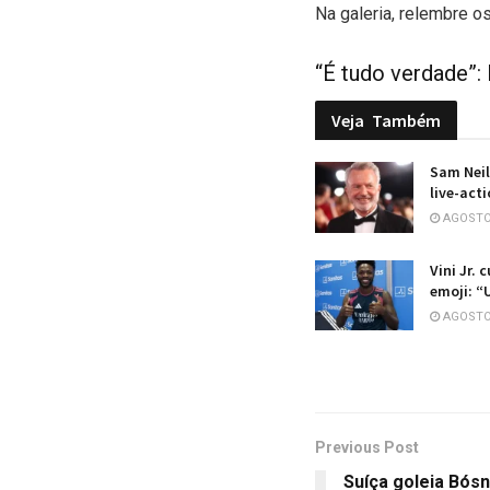
Na galeria, relembre 
“É tudo verdade”
Veja
Também
Sam Neil
live-act
AGOSTO 
Vini Jr. 
emoji: “
AGOSTO 
Previous Post
Suíça goleia Bósn