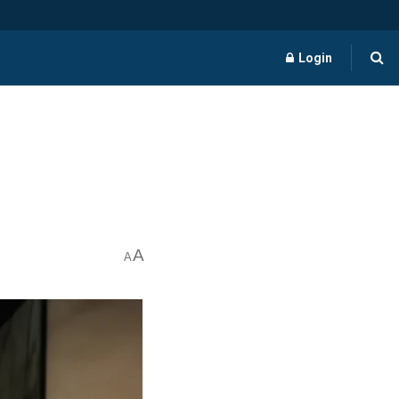
Login
A
A