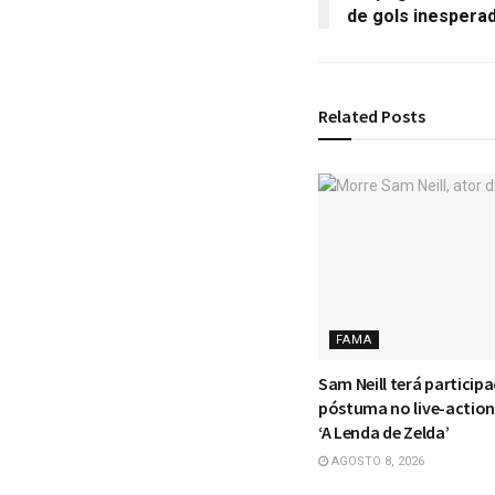
de gols inespera
Related
Posts
FAMA
Sam Neill terá particip
póstuma no live-actio
‘A Lenda de Zelda’
AGOSTO 8, 2026